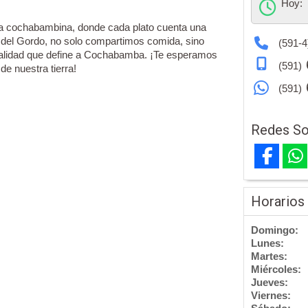
Hoy:
na cochabambina, donde cada plato cuenta una
a del Gordo, no solo compartimos comida, sino
(591-4
pitalidad que define a Cochabamba. ¡Te esperamos
(591)
e nuestra tierra!
(591)
Redes So
Horarios
Domingo:
Lunes:
Martes:
Miércoles:
Jueves:
Viernes: