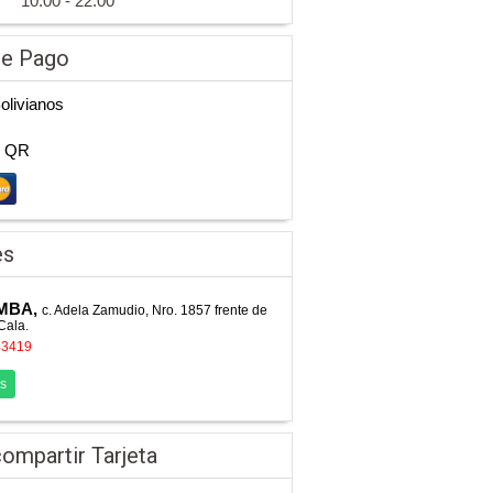
10:00 - 22:00
de Pago
Bolivianos
n QR
es
MBA,
c. Adela Zamudio, Nro. 1857 frente de
Cala.
43419
s
ompartir Tarjeta