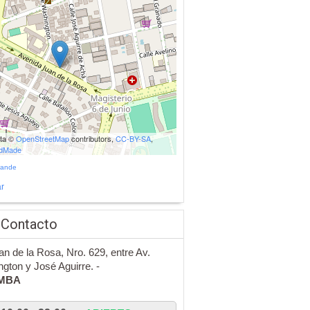
ata ©
OpenStreetMap
contributors,
CC-BY-SA
,
udMade
rande
r
 Contacto
an de la Rosa, Nro. 629, entre Av.
gton y José Aguirre. -
MBA