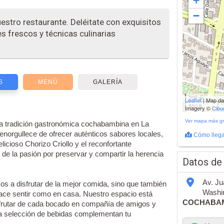
+
−
estro restaurante. Deléitate con exquisitos
s frescos y técnicas culinarias
S
MENÚ
GALERÍA
200 m
Leaflet
| Map d
500 ft
Imagery ©
Clo
Ver mapa más g
ica tradición gastronómica cochabambina en La
enorgullece de ofrecer auténticos sabores locales,
Cómo llega
icioso Chorizo Criollo y el reconfortante
de la pasión por preservar y compartir la herencia
Datos de
Av. Ju
os a disfrutar de la mejor comida, sino que también
Washin
ce sentir como en casa. Nuestro espacio está
COCHABA
sfrutar de cada bocado en compañía de amigos y
ada selección de bebidas complementan tu