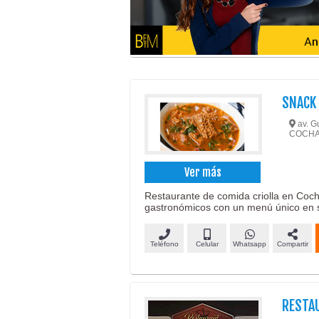
SNACK
av. G
COCH
Ver más
Restaurante de comida criolla en Coch
gastronómicos con un menú único en 
Teléfono
Celular
Whatsapp
Compartir
RESTA