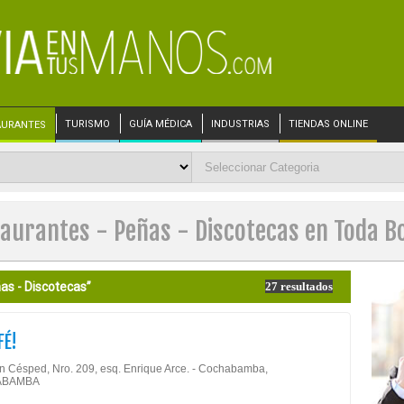
TURISMO
GUÍA MÉDICA
INDUSTRIAS
TIENDAS ONLINE
AURANTES
aurantes - Peñas - Discotecas en Toda Bo
as - Discotecas”
27 resultados
FÉ!
n Césped, Nro. 209, esq. Enrique Arce. - Cochabamba,
ABAMBA