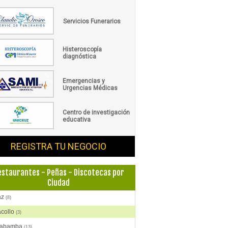
Servicios Funerarios
Histeroscopía
diagnóstica
Emergencias y
Urgencias Médicas
Centro de investigación
educativa
REGISTRA TU NEGOCIO
estaurantes - Peñas - Discotecas por
Ciudad
az
(8)
acollo
(3)
habamba
(13)