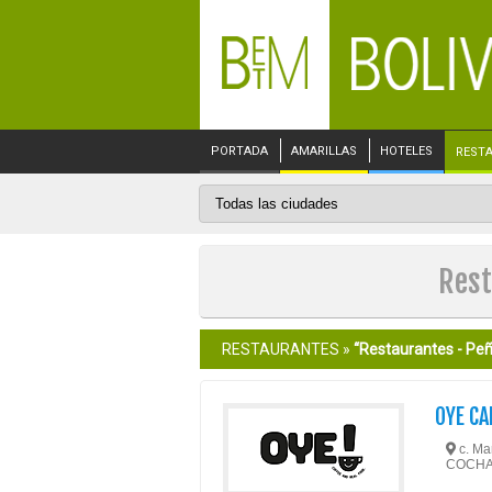
PORTADA
AMARILLAS
HOTELES
REST
Rest
RESTAURANTES »
“Restaurantes - Peñ
OYE CA
c. Ma
COCH