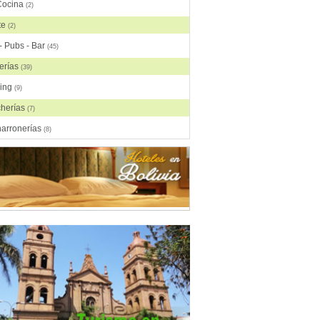
Cocina
(2)
te
(2)
- Pubs - Bar
(45)
erías
(39)
ring
(9)
cherías
(7)
harronerías
(8)
as, Comida China
(2)
rasquerías
(28)
da Árabe
(3)
da Brasilera
(1)
da Coreana
(1)
da Española
(2)
da Francesa
(6)
da Fusión
(3)
da Gourmet
(3)