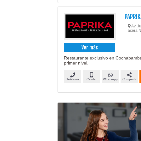
PAPRIK
Av. Ju
acera 
Ver más
Restaurante exclusivo en Cochabamba,
primer nivel.
Teléfono
Celular
Whatsapp
Compartir