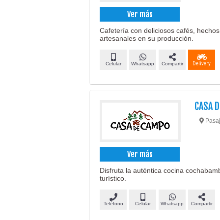
Ver más
Cafetería con deliciosos cafés, hecho
artesanales en su producción.
Celular
Whatsapp
Compartir
Delivery
CASA 
Pasaj
Ver más
Disfruta la auténtica cocina cochabamb
turístico.
Teléfono
Celular
Whatsapp
Compartir