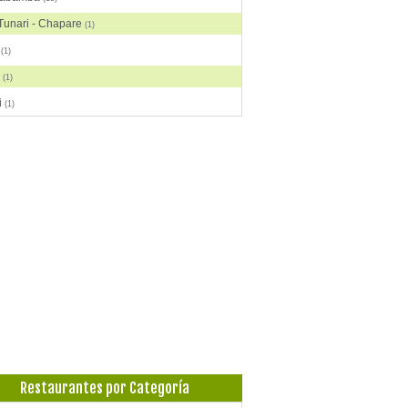
 Tunari - Chapare
(1)
o
(1)
a
(1)
i
(1)
Restaurantes por Categoría