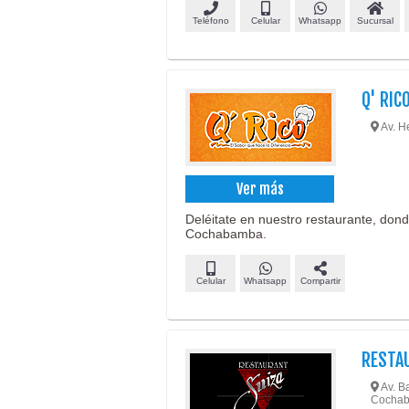
Teléfono
Celular
Whatsapp
Sucursal
Q' RIC
Av. H
Ver más
Deléitate en nuestro restaurante, dond
Cochabamba.
Celular
Whatsapp
Compartir
RESTA
Av. Ba
Cocha