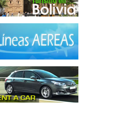
da Hindú
(1)
a Internacional
(40)
a Italiana
(6)
da Japonesa
(7)
da Mexicana
(1)
a Nacional - Criolla
(57)
da Peruana
(3)
da Rápida, Fast Food
(38)
da Suiza
(1)
da Tailandesa
(1)
da Vegana
(3)
da Vegetariana
(8)
da Vietnamita
(1)
ery
(18)
tos - Recepciones
(17)