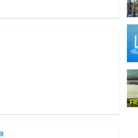
Comi
Comid
Comid
Comi
Comi
Comid
Comi
Comi
Comi
Comi
Comi
Comi
Comi
Deliv
Even
CH