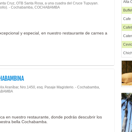
Alta 
anta Cruz, OTB Santa Rosa, a una cuadra del Cruce Tupuyan.
acollo). - Cochabamba, COCHABAMBA
Buffe
Cafe 
Cafet
excepcional y especial, en nuestro restaurante de carnes a
Cate
Cevi
Chic
Chif
Chur
CHABAMBINA
Comi
élix Araníbar, Nro.1450, esq. Pasaje Magisterio. - Cochabamba,
Comi
ABAMBA
Comi
Comi
Comi
ica en nuestro restaurante, donde podrás descubrir los
nuestra bella Cochabamba.
Comi
Comi