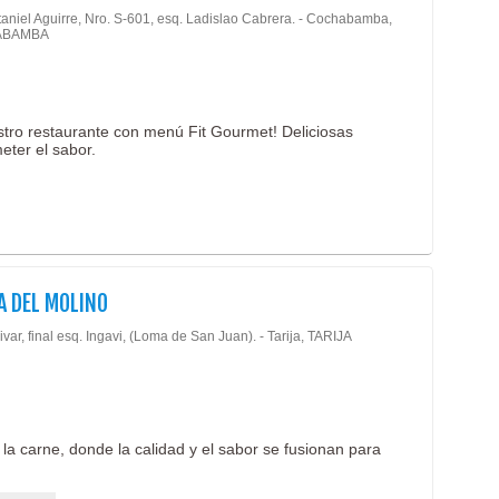
Fond
taniel Aguirre, Nro. S-601, esq. Ladislao Cabrera. - Cochabamba,
ABAMBA
Hamb
Hela
Mari
stro restaurante con menú Fit Gourmet! Deliciosas
Paste
eter el sabor.
Patio
Pesc
Pizze
Pollo
A DEL MOLINO
Resta
Rodi
ivar, final esq. Ingavi, (Loma de San Juan). - Tarija, TARIJA
Salo
Salte
Snac
la carne, donde la calidad y el sabor se fusionan para
Tened