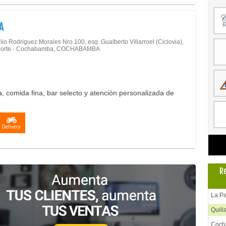
A
lio Rodriguez Morales Nro 100, esq. Gualberto Villarroel (Ciclovia),
Norte - Cochabamba, COCHABAMBA
 comida fina, bar selecto y atención personalizada de
Delivery
R
La P
Quill
Coc