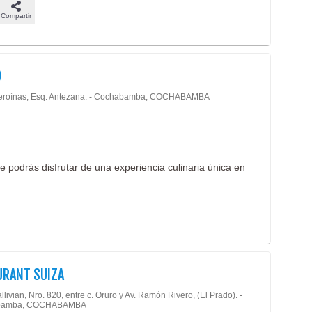
Compartir
O
eroínas, Esq. Antezana. - Cochabamba, COCHABAMBA
e podrás disfrutar de una experiencia culinaria única en
URANT SUIZA
llivian, Nro. 820, entre c. Oruro y Av. Ramón Rivero, (El Prado). -
bamba, COCHABAMBA