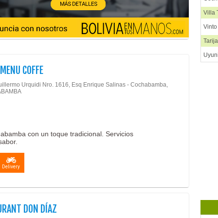
Villa
Vint
Tarij
Uyun
 MENU COFFE
uillermo Urquidi Nro. 1616, Esq Enrique Salinas - Cochabamba,
ABAMBA
abamba con un toque tradicional. Servicios
sabor.
Delivery
URANT DON DÍAZ