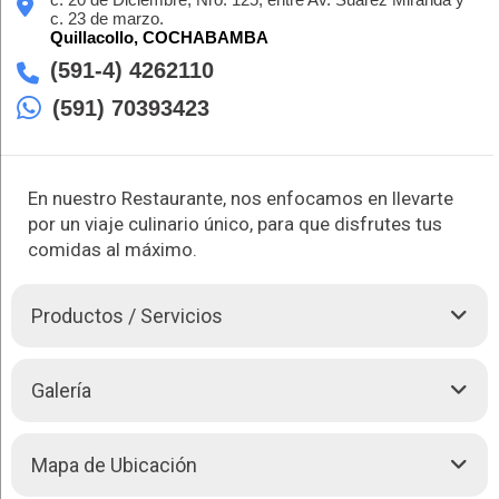
c. 23 de marzo.
Quillacollo,
COCHABAMBA
(591-4) 4262110
(591) 70393423
En nuestro Restaurante, nos enfocamos en llevarte
por un viaje culinario único, para que disfrutes tus
comidas al máximo.
Productos / Servicios
En Misky Mickhuy, te ofrecemos almuerzos excelentes con
Galería
sabores auténticos y caseros. Nuestras sopas deliciosas,
como la Papa Pika y la Sopa de Fideo, son perfectas para
comenzar tu experiencia culinaria. Cada plato está preparado
Mapa de Ubicación
con ingredientes frescos y de alta calidad, garantizando una
experiencia gastronómica inolvidable.