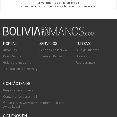
directamente con la empresa.
Es una recomendación de www.boliviaentusmanos.com
PORTAL
SERVICIOS
TURISMO
Amarillas
Feriados en Bolivia
Guía de Turismo
Guía Médica
Clima en Bolivia
Hoteles
Guía de la Industria
Restaurantes
Tiendas Online Delivery
CONTÁCTENOS
Registre su empresa
Contáctenos por e-mail
© 2004-2026 www.boliviaentusmanos.com
Aviso Legal
SÍGUENOS EN: