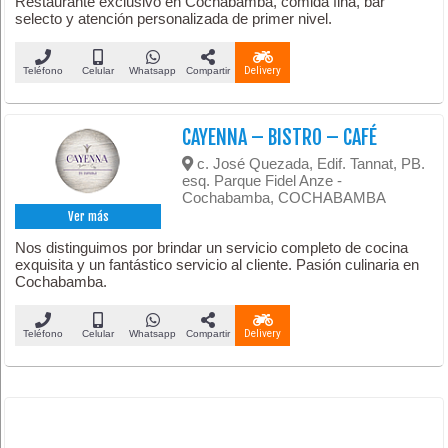
Restaurante exclusivo en Cochabamba, comida fina, bar
selecto y atención personalizada de primer nivel.
Teléfono
Celular
Whatsapp
Compartir
Delivery
CAYENNA – BISTRO – CAFÉ
c. José Quezada, Edif. Tannat, PB.
esq. Parque Fidel Anze -
Cochabamba, COCHABAMBA
Ver más
Nos distinguimos por brindar un servicio completo de cocina
exquisita y un fantástico servicio al cliente. Pasión culinaria en
Cochabamba.
Teléfono
Celular
Whatsapp
Compartir
Delivery