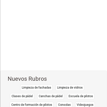
Snacks, Pensiones
(7)
Tenedor, Diente Libre
(2)
Nuevos Rubros
Limpieza de fachadas
Limpieza de vidrios
Clases de pádel
Canchas de pádel
Escuela de pilotos
Centro de formación de pilotos
Consolas
Videojuegos