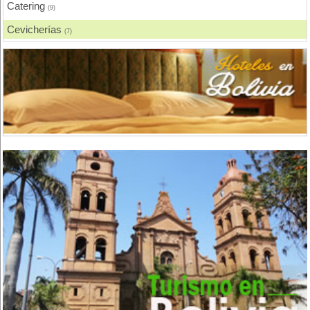
Catering
(9)
Cevicherías
(7)
Chicharronerías
(8)
Chifas, Comida China
(2)
Churrasquerías
(28)
Comida Árabe
(3)
Comida Brasilera
(1)
Comida Coreana
(1)
Comida Española
(2)
Comida Francesa
(6)
Comida Fusión
(3)
Comida Gourmet
(3)
Comida Hindú
(1)