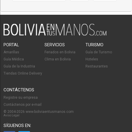
PORTAL
SERVICIOS
TURISMO
Amarillas
Feriados en Bolivia
Guía de Turismo
Guía Médica
Clima en Bolivia
Hoteles
Guía de la Industria
Restaurantes
Tiendas Online Delivery
CONTÁCTENOS
Registre su empresa
Contáctenos por e-mail
© 2004-2026 www.boliviaentusmanos.com
Aviso Legal
SÍGUENOS EN: