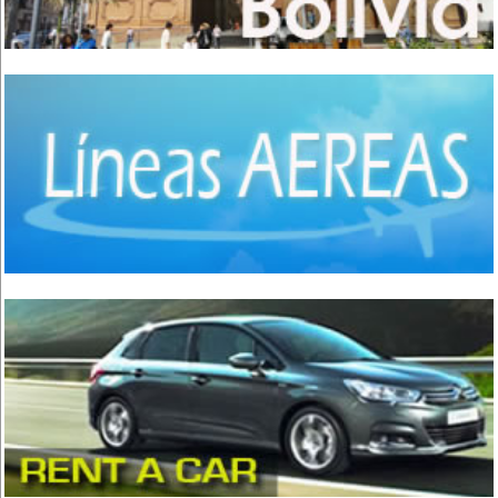
Comida Internacional
(40)
Comida Italiana
(6)
Comida Japonesa
(7)
Comida Mexicana
(1)
Comida Nacional - Criolla
(57)
Comida Peruana
(3)
Comida Rápida, Fast Food
(38)
Comida Suiza
(1)
Comida Tailandesa
(1)
Comida Vegana
(3)
Comida Vegetariana
(8)
Comida Vietnamita
(1)
Delivery
(18)
Eventos - Recepciones
(17)