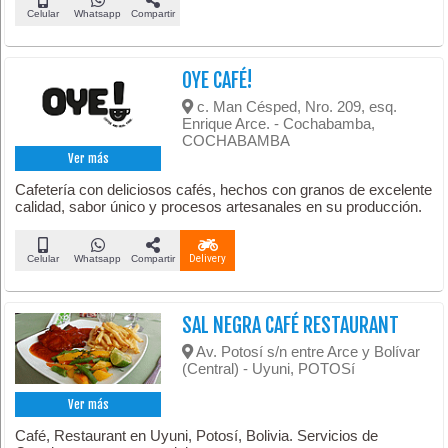
Celular
Whatsapp
Compartir
OYE CAFÉ!
c. Man Césped, Nro. 209, esq.
Enrique Arce. - Cochabamba,
COCHABAMBA
Ver más
Cafetería con deliciosos cafés, hechos con granos de excelente
calidad, sabor único y procesos artesanales en su producción.
Celular
Whatsapp
Compartir
Delivery
SAL NEGRA CAFÉ RESTAURANT
Av. Potosí s/n entre Arce y Bolívar
(Central) - Uyuni, POTOSí
Ver más
Café, Restaurant en Uyuni, Potosí, Bolivia. Servicios de