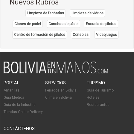
Nuevos Rubros
Limpieza de fachadas
Limpieza de vidrios
Clases de pádel
Canchas de pádel
Escuela de pilotos
Centro de formación de pilotos
Consolas
Videojuegos
PORTAL
SERVICIOS
TURISMO
Amarillas
Feriados en Bolivia
Guía de Turismo
Guía Médica
Clima en Bolivia
Hoteles
Guía de la Industria
Restaurantes
Tiendas Online Delivery
CONTÁCTENOS