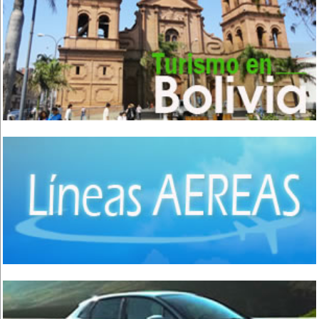
Comida Fusión
(3)
Comida Gourmet
(3)
Comida Hindú
(1)
Comida Internacional
(40)
Comida Italiana
(6)
Comida Japonesa
(7)
Comida Mexicana
(1)
Comida Nacional - Criolla
(57)
Comida Peruana
(3)
Comida Rápida, Fast Food
(38)
Comida Suiza
(1)
Comida Tailandesa
(1)
Comida Vegana
(3)