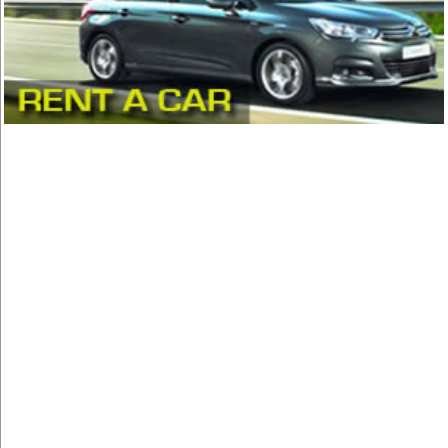
Comida Vegetariana
(8)
Comida Vietnamita
(1)
Delivery
(18)
Eventos - Recepciones
(17)
Fondue
(1)
Hamburguesas
(15)
Heladerías, Helados
(8)
Mariscos
(6)
Pastelerías y Confiterías
(22)
Patio, Plaza de Comidas
(5)
Pescados y Mariscos
(17)
Pizzerias, Pizzas
(13)
Pollos, Broaster, Spiedo, A la Leña
(18)