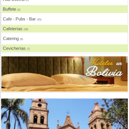
Buffete
(2)
Cafe - Pubs - Bar
(45)
Cafeterías
(39)
Catering
(9)
Cevicherías
(7)
Chicharronerías
(8)
Chifas, Comida China
(2)
Churrasquerías
(28)
Comida Árabe
(3)
Comida Brasilera
(1)
Comida Coreana
(1)
Comida Española
(2)
Comida Francesa
(6)