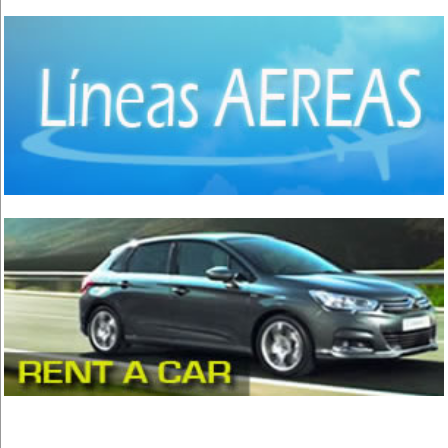
Comida Japonesa
(7)
Comida Mexicana
(1)
Comida Nacional - Criolla
(57)
Comida Peruana
(3)
Comida Rápida, Fast Food
(38)
Comida Suiza
(1)
Comida Tailandesa
(1)
Comida Vegana
(3)
Comida Vegetariana
(8)
Comida Vietnamita
(1)
Delivery
(18)
Eventos - Recepciones
(17)
Fondue
(1)