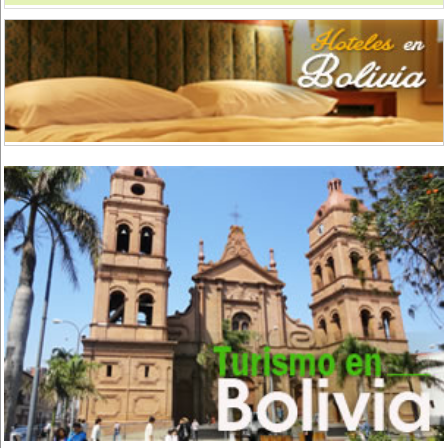
Chicharronerías
(8)
Chifas, Comida China
(2)
Churrasquerías
(28)
Comida Árabe
(3)
Comida Brasilera
(1)
Comida Coreana
(1)
Comida Española
(2)
Comida Francesa
(6)
Comida Fusión
(3)
Comida Gourmet
(3)
Comida Hindú
(1)
Comida Internacional
(40)
Comida Italiana
(6)