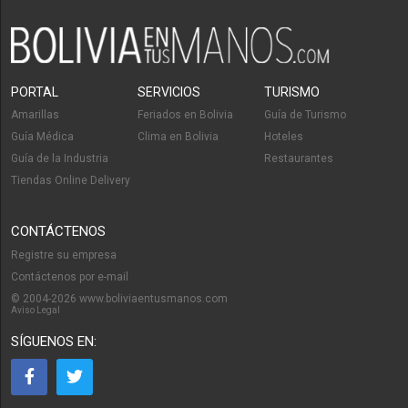
PORTAL
SERVICIOS
TURISMO
Amarillas
Feriados en Bolivia
Guía de Turismo
Guía Médica
Clima en Bolivia
Hoteles
Guía de la Industria
Restaurantes
Tiendas Online Delivery
CONTÁCTENOS
Registre su empresa
Contáctenos por e-mail
© 2004-2026 www.boliviaentusmanos.com
Aviso Legal
SÍGUENOS EN: