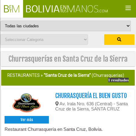
Togg
navi
Churrasquerías en Santa Cruz de la Sierra
RESTAURANTES »
“Santa Cruz de la Sierra”
(Churrasquerías)
1 resultados
CHURRASQUERÍA EL BUEN GUSTO
Av. Irala Nro. 636 (Central) - Santa
Cruz de la Sierra, SANTA CRUZ
Ver más
Restaurant Churrasquería en Santa Cruz, Bolivia.