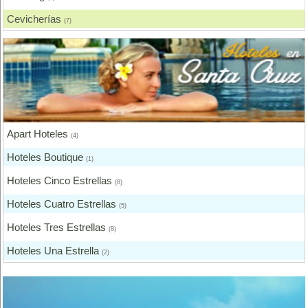
Cevicherías
(7)
Chicharronerías
(8)
Chifas, Comida China
(2)
Churrasquerías
(28)
Comida Árabe
(3)
Apart Hoteles
Comida Brasilera
(4)
(1)
Hoteles Boutique
Comida Coreana
(1)
(1)
Hoteles Cinco Estrellas
Comida Española
(8)
(2)
Hoteles Cuatro Estrellas
Comida Francesa
(5)
(6)
Hoteles Tres Estrellas
Comida Fusión
(8)
(3)
Hoteles Una Estrella
Comida Gourmet
(2)
(3)
Otros Hoteles
Comida Hindú
(1)
(1)
Comida Internacional
(40)