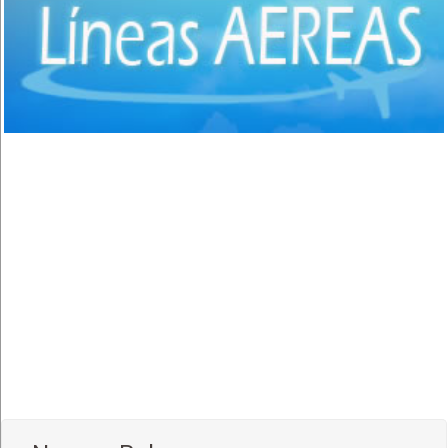
Comida Italiana
(6)
Comida Japonesa
(7)
Comida Mexicana
(1)
Comida Nacional - Criolla
(57)
Comida Peruana
(3)
Comida Rápida, Fast Food
(38)
Comida Suiza
(1)
Comida Tailandesa
(1)
Comida Vegana
(3)
Comida Vegetariana
(8)
Comida Vietnamita
(1)
Delivery
(18)
Eventos - Recepciones
(17)