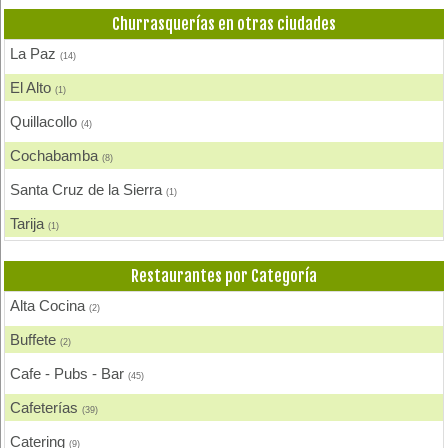
Fondue
(1)
Churrasquerías en otras ciudades
Heladerías, Helados
(3)
La Paz
(14)
Pastelerías y Confiterías
(1)
El Alto
(1)
Quillacollo
(4)
Cochabamba
(8)
Santa Cruz de la Sierra
(1)
Tarija
(1)
Sucre
(2)
Restaurantes por Categoría
Alta Cocina
(2)
Buffete
(2)
Cafe - Pubs - Bar
(45)
Cafeterías
(39)
Catering
(9)