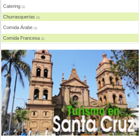
Catering
(1)
Churrasquerías
(1)
Comida Árabe
(1)
Comida Francesa
(1)
Comida Fusión
(1)
Comida Gourmet
(1)
Comida Internacional
(3)
Comida Japonesa
(1)
Comida Nacional - Criolla
(4)
Comida Rápida, Fast Food
(3)
Comida Vegana
(1)
Comida Vegetariana
(3)
Delivery
(4)