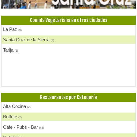
Delivery
(4)
Fondue
(1)
Comida Vegetariana en otras ciudades
Heladerías, Helados
(3)
La Paz
(6)
Pastelerías y Confiterías
(1)
Santa Cruz de la Sierra
(3)
Tarija
(1)
Restaurantes por Categoría
Alta Cocina
(2)
Buffete
(2)
Cafe - Pubs - Bar
(45)