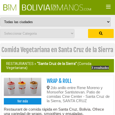
Togg
navi
Comida Vegetariana en Santa Cruz de la Sierra
RESTAURANTES »
“Santa Cruz de la Sierra”
(Comida
Vegetariana)
3 resultados
WRAP & ROLL
2do anillo entre Rene Moreno y
Monseñor Santistevan. Patio de
comidas Cine Center - Santa Cruz de
la Sierra, SANTA CRUZ
Ver más
Restaurant de comida rápida en Santa Cruz, Bolivia. Ofrece
una variedad de wraps, smoothies y ensaladas.