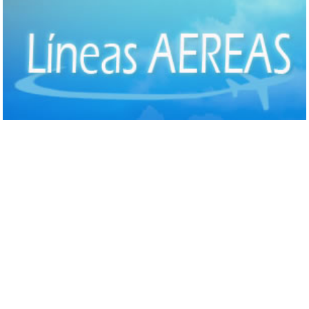
Comida Internacional
(40)
Comida Italiana
(6)
Comida Japonesa
(7)
Comida Mexicana
(1)
Comida Nacional - Criolla
(57)
Comida Peruana
(3)
Comida Rápida, Fast Food
(38)
Comida Suiza
(1)
Comida Tailandesa
(1)
Comida Vegana
(3)
Comida Vegetariana
(8)
Comida Vietnamita
(1)
Delivery
(18)