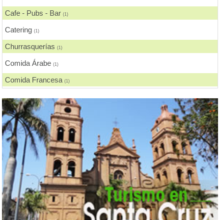
Cafe - Pubs - Bar
(1)
Catering
(1)
Churrasquerías
(1)
Comida Árabe
(1)
Comida Francesa
(1)
Comida Fusión
(1)
Comida Gourmet
(1)
Comida Internacional
(3)
Comida Japonesa
(1)
Comida Nacional - Criolla
(4)
Comida Rápida, Fast Food
(3)
Comida Vegana
(1)
Comida Vegetariana
(3)