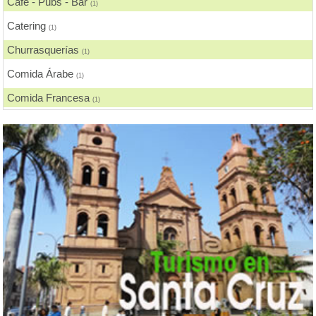
Cafe - Pubs - Bar
(1)
Catering
(1)
Churrasquerías
(1)
Comida Árabe
(1)
Comida Francesa
(1)
Comida Fusión
(1)
Comida Gourmet
(1)
Comida Internacional
(3)
Comida Japonesa
(1)
Comida Nacional - Criolla
(4)
Comida Rápida, Fast Food
(3)
Comida Vegana
(1)
Comida Vegetariana
(3)
Delivery
(4)