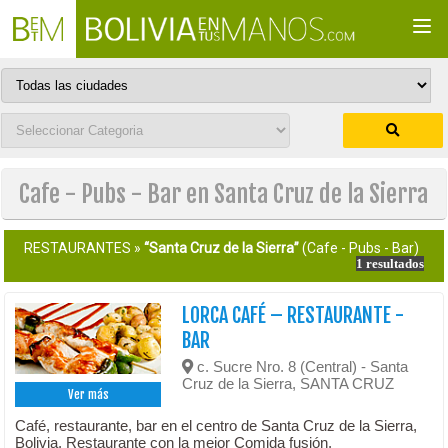
Togg
navi
Cafe - Pubs - Bar en Santa Cruz de la Sierra
RESTAURANTES »
“Santa Cruz de la Sierra”
(Cafe - Pubs - Bar)
1 resultados
LORCA CAFÉ – RESTAURANTE -
BAR
c. Sucre Nro. 8 (Central) - Santa
Cruz de la Sierra, SANTA CRUZ
Ver más
Café, restaurante, bar en el centro de Santa Cruz de la Sierra,
Bolivia. Restaurante con la mejor Comida fusión.