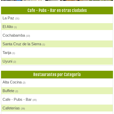
Fondue
(1)
Cafe - Pubs - Bar en otras ciudades
Heladerías, Helados
(3)
La Paz
(31)
Pastelerías y Confiterías
(1)
El Alto
(1)
Cochabamba
(10)
Santa Cruz de la Sierra
(1)
Tarija
(1)
Uyuni
(2)
Restaurantes por Categoría
Alta Cocina
(2)
Buffete
(2)
Cafe - Pubs - Bar
(45)
Cafeterías
(39)