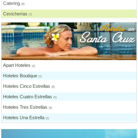
Catering
(9)
Cevicherías
(7)
Chicharronerías
(8)
Chifas, Comida China
(2)
Churrasquerías
(28)
Comida Árabe
(3)
Apart Hoteles
Comida Brasilera
(4)
(1)
Hoteles Boutique
Comida Coreana
(1)
(1)
Hoteles Cinco Estrellas
Comida Española
(8)
(2)
Hoteles Cuatro Estrellas
Comida Francesa
(5)
(6)
Hoteles Tres Estrellas
Comida Fusión
(8)
(3)
Hoteles Una Estrella
Comida Gourmet
(2)
(3)
Otros Hoteles
Comida Hindú
(1)
(1)