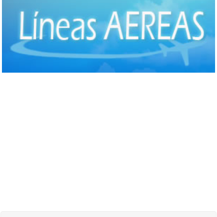
Comida Internacional
(40)
Comida Italiana
(6)
Comida Japonesa
(7)
Comida Mexicana
(1)
Comida Nacional - Criolla
(57)
Comida Peruana
(3)
Comida Rápida, Fast Food
(38)
Comida Suiza
(1)
Comida Tailandesa
(1)
Comida Vegana
(3)
Comida Vegetariana
(8)
Comida Vietnamita
(1)
Delivery
(18)
Eventos - Recepciones