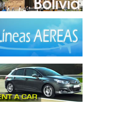
da Hindú
(1)
a Internacional
(40)
a Italiana
(6)
da Japonesa
(7)
da Mexicana
(1)
a Nacional - Criolla
(57)
da Peruana
(3)
da Rápida, Fast Food
(38)
da Suiza
(1)
da Tailandesa
(1)
da Vegana
(3)
da Vegetariana
(8)
da Vietnamita
(1)
ery
(18)
tos - Recepciones
(17)
ue
(1)