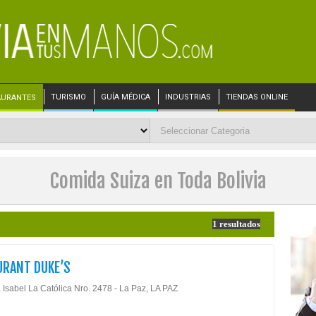
TURISMO
GUÍA MÉDICA
INDUSTRIAS
TIENDAS ONLINE
AURANTES
Comida Suiza en Toda Bolivia
1 resultados
URANT DUKE’S
 Isabel La Católica Nro. 2478 - La Paz, LA PAZ