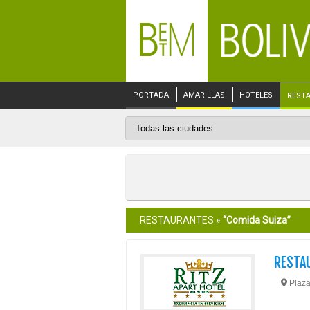
PORTADA
AMARILLAS
HOTELES
REST
RESTAURANTES »
“Comida Suiza”
RESTA
Plaza