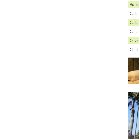
Buffe
Cafe 
Cafet
Cate
Cevi
Chic
Chif
Chur
Comi
Comi
Comi
Comi
Comi
Comi
Comi