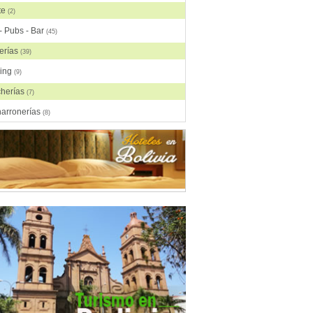
te
(2)
- Pubs - Bar
(45)
erías
(39)
ring
(9)
cherías
(7)
harronerías
(8)
as, Comida China
(2)
rasquerías
(28)
da Árabe
(3)
da Brasilera
(1)
da Coreana
(1)
da Española
(2)
da Francesa
(6)
da Fusión
(3)
da Gourmet
(3)