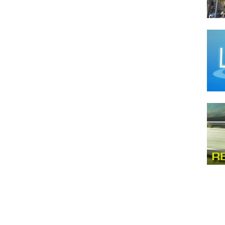
Comi
Comid
Comid
Comi
Comi
Comid
Comi
Comi
Comi
Comi
Comi
Comi
Comi
Deliv
Even
Fond