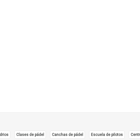
drios
Clases de pádel
Canchas de pádel
Escuela de pilotos
Centr