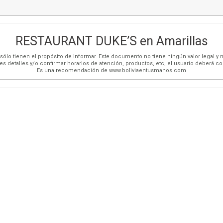
RESTAURANT DUKE’S en Amarillas
ólo tienen el propósito de informar. Este documento no tiene ningún valor legal y n
es detalles y/o confirmar horarios de atención, productos, etc, el usuario deberá c
Es una recomendación de www.boliviaentusmanos.com