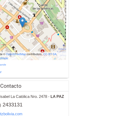
ata ©
OpenStreetMap
contributors,
CC-BY-SA
,
udMade
rande
r
 Contacto
Isabel La Católica Nro. 2478 -
LA PAZ
2433131
)
tzbolivia.com