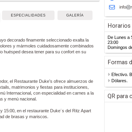
info
ESPECIALIDADES
GALERÍA
Horarios
De Lunes a 
 cuyo decorado finamente seleccionado exalta la
23:00
s colores y mármoles cuidadosamente combinados
Domingos de
do huésped desea tener para su confort en su
Formas 
Efectivo. 
Dólares.
edor, el Restaurante Duke’s ofrece almuerzos de
ails, matrimonios y fiestas para instituciones,
ú Internacional, con especialidad en carnes a la
QR para c
as y menú nacional.
 15:00, en el restaurante Duke´s del Ritz Apart
dad de brasas y mariscos.