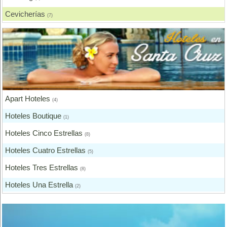
Cevicherías
(7)
Chicharronerías
(8)
Chifas, Comida China
(2)
Churrasquerías
(28)
Comida Árabe
(3)
Apart Hoteles
Comida Brasilera
(4)
(1)
Hoteles Boutique
Comida Coreana
(1)
(1)
Hoteles Cinco Estrellas
Comida Española
(8)
(2)
Hoteles Cuatro Estrellas
Comida Francesa
(5)
(6)
Hoteles Tres Estrellas
Comida Fusión
(8)
(3)
Hoteles Una Estrella
Comida Gourmet
(2)
(3)
Otros Hoteles
Comida Hindú
(1)
(1)
Comida Internacional
(40)