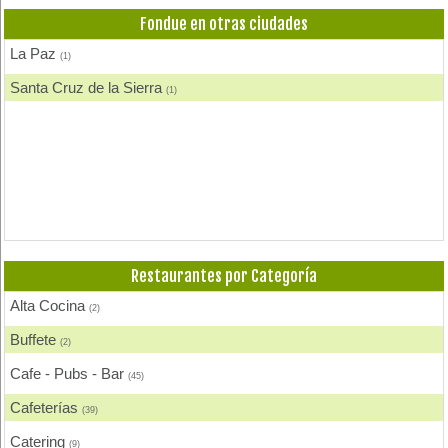
Fondue
(1)
Fondue en otras ciudades
Heladerías, Helados
(3)
La Paz
(1)
Pastelerías y Confiterías
(1)
Santa Cruz de la Sierra
(1)
Restaurantes por Categoría
Alta Cocina
(2)
Buffete
(2)
Cafe - Pubs - Bar
(45)
Cafeterías
(39)
Catering
(9)