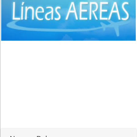
Comida Italiana
(6)
Comida Japonesa
(7)
Comida Mexicana
(1)
Comida Nacional - Criolla
(57)
Comida Peruana
(3)
Comida Rápida, Fast Food
(38)
Comida Suiza
(1)
Comida Tailandesa
(1)
Comida Vegana
(3)
Comida Vegetariana
(8)
Comida Vietnamita
(1)
Delivery
(18)
Eventos - Recepciones
(17)