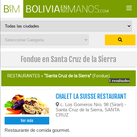
Togg
navi
Fondue en Santa Cruz de la Sierra
RESTAURANTES »
“Santa Cruz de la Sierra”
(Fondue)
1 resultados
CHALET LA SUISSE RESTAURANT
c. Los Gomeros Nro. 98 (Sirari) -
Santa Cruz de la Sierra, SANTA
CRUZ
Ver más
Restaurante de comida gourmet.