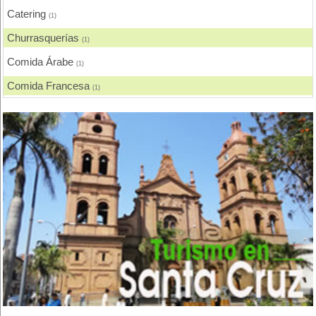
Catering
(1)
Churrasquerías
(1)
Comida Árabe
(1)
Comida Francesa
(1)
Comida Fusión
(1)
Comida Gourmet
(1)
Comida Internacional
(3)
Comida Japonesa
(1)
Comida Nacional - Criolla
(4)
Comida Rápida, Fast Food
(3)
Comida Vegana
(1)
Comida Vegetariana
(3)
Delivery
(4)