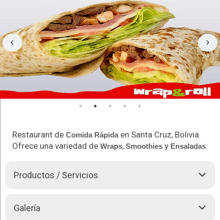
Restaurant de
en Santa Cruz, Bolivia.
Comida Rápida
Ofrece una variedad de
,
y
.
Wraps
Smoothies
Ensaladas
Productos / Servicios
Restaurant Wrap & Roll le ofrece:
Galería
Enrollados de Tortillas de Maíz con diversos y exquisitos