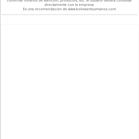
confirmar horarios de atención, productos, etc, el usuario deberá consultar
directamente con la empresa.
Es una recomendación de www.boliviaentusmanos.com