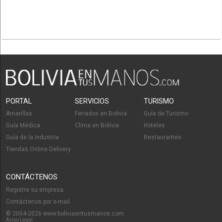
PORTAL
SERVICIOS
TURISMO
Amarillas
Feriados en Bolivia
Guía de Turismo
Guía Médica
Clima en Bolivia
Hoteles
Guía de la Industria
Restaurantes
Tiendas Online Delivery
CONTÁCTENOS
Registre su empresa
Contáctenos por e-mail
© 2004-2026 www.boliviaentusmanos.com
Aviso Legal