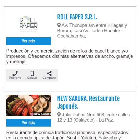
ROLL PAPER S.R.L.
Av. Thunupa s/n entre Killagas y
Bororó, casi Av. Tadeo Haenke -
Cochabamba,
Ver más
Producción y comercialización de rollos de papel blanco y/o
impresos. Ofrecemos distintas alternativas de ancho, gramaje
y metraje.
Teléfono
Celular
Compartir
NEW SAKURA. Restaurante
Japonés.
Julio Patiño Nro. 668, entre calles
12 y 13 (Calacoto) - La Paz,
Ver más
Restaurante de comida tradicional japonesa, especializados
en la comida típica de Japón. Sushi, Yakitori, Yakisoba y