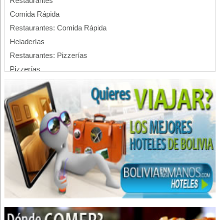
Restaurantes
Comida Rápida
Restaurantes: Comida Rápida
Heladerías
Restaurantes: Pizzerías
Pizzerías
Restaurantes: Vegetarianos
Wraps
Jugos, Zumos
Smoothies
Ensaladas
Sandwiches
Rollos de papel
Insumos para imprenta
Impresión de facturas en rollo
Industrias Gráficas