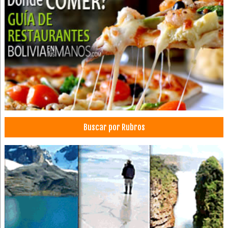
Papel, Fábricas de
Papelería para imprenta
Papel bond
Papel químico
Restaurantes: Comida Japonesa
Restaurantes: Comida Internacional
Sushi
Restaurantes: Pescados y Mariscos
Pescados y Mariscos
Buscar por Rubros
Gastronomía
Servicios de Gastronomía
SPA
Gigantografías
Imprentas
Sellos
Serigrafía