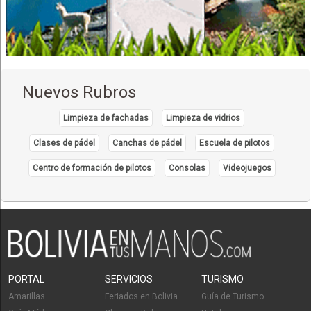
Agencias de Publicidad
Marketing
Productoras de Publicidad
Publicidad, Agencias de
Publicidad
Nuevos Rubros
Cafeterías
Cafés
Limpieza de fachadas
Limpieza de vidrios
Clases de pádel
Canchas de pádel
Escuela de pilotos
Centro de formación de pilotos
Consolas
Videojuegos
PORTAL
SERVICIOS
TURISMO
Amarillas
Feriados en Bolivia
Guía de Turismo