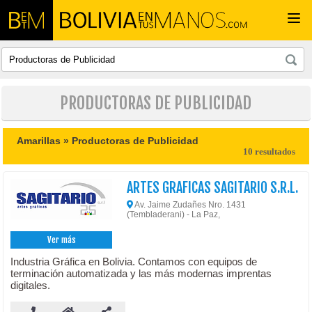
Togg
navi
PRODUCTORAS DE PUBLICIDAD
Amarillas »
Productoras de Publicidad
10 resultados
ARTES GRAFICAS SAGITARIO S.R.L.
Av. Jaime Zudañes Nro. 1431
(Tembladerani) - La Paz,
Ver más
Industria Gráfica en Bolivia. Contamos con equipos de
terminación automatizada y las más modernas imprentas
digitales.