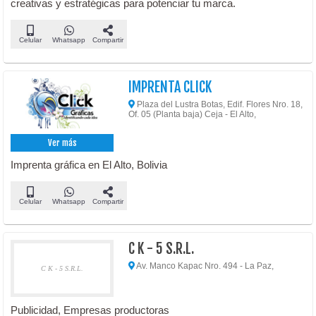
creativas y estratégicas para potenciar tu marca.
Celular
Whatsapp
Compartir
IMPRENTA CLICK
Plaza del Lustra Botas, Edif. Flores Nro. 18,
Of. 05 (Planta baja) Ceja - El Alto,
Ver más
Imprenta gráfica en El Alto, Bolivia
Celular
Whatsapp
Compartir
C K - 5 S.R.L.
Av. Manco Kapac Nro. 494 - La Paz,
C K - 5 S.R.L.
Publicidad, Empresas productoras