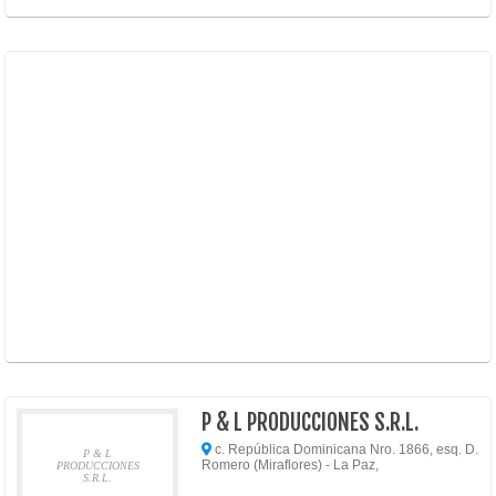
P & L PRODUCCIONES S.R.L.
c. República Dominicana Nro. 1866, esq. D.
P & L
Romero (Miraflores) - La Paz,
PRODUCCIONES
S.R.L.