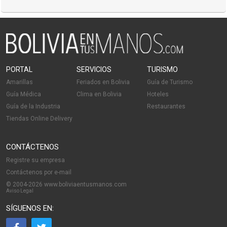
PORTAL
SERVICIOS
TURISMO
Amarillas
Feriados en Bolivia
Guía de Turismo
Guía Médica
Clima en Bolivia
Hoteles
Guía de la Industria
Restaurantes
Tiendas Online Delivery
CONTÁCTENOS
Registre su empresa
Contáctenos por e-mail
© 2004-2026 www.boliviaentusmanos.com
Aviso Legal
SÍGUENOS EN: