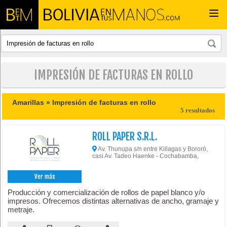
Togg
navi
IMPRESIÓN DE FACTURAS EN ROLLO
Amarillas »
Impresión de facturas en rollo
5 resultados
ROLL PAPER S.R.L.
Av. Thunupa s/n entre Killagas y Bororó,
casi Av. Tadeo Haenke - Cochabamba,
Ver más
Producción y comercialización de rollos de papel blanco y/o
impresos. Ofrecemos distintas alternativas de ancho, gramaje y
metraje.