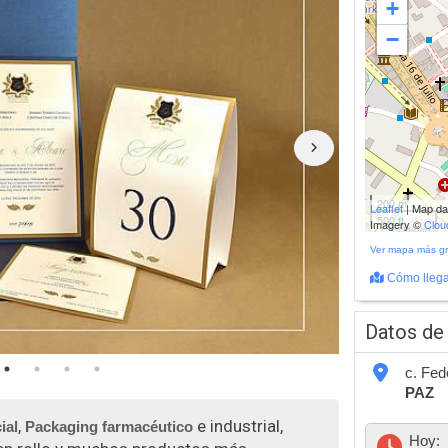
+
−
200 m
Leaflet
| Map d
500 ft
Imagery ©
Clo
Ver mapa más g
Cómo llega
Datos de
c. Fed
PAZ
,
e industrial,
ial
Packaging farmacéutico
Hoy: