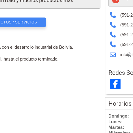
 en rollo y muchos productos más.
(591-2
CTOS / SERVICIOS
(591-2
(591-2
(591-2
el desarrollo industrial de Bolivia.
info
, hasta el producto terminado.
Redes So
Horarios
Domingo:
Lunes:
Martes:
Miércoles: