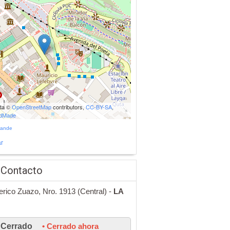
ata ©
OpenStreetMap
contributors,
CC-BY-SA
,
udMade
rande
r
 Contacto
erico Zuazo, Nro. 1913 (Central) -
LA
Cerrado
• Cerrado ahora