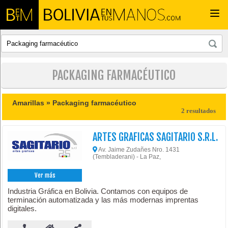
Togg
navi
PACKAGING FARMACÉUTICO
Amarillas »
Packaging farmacéutico
2 resultados
ARTES GRAFICAS SAGITARIO S.R.L.
Av. Jaime Zudañes Nro. 1431
(Tembladerani) - La Paz,
Ver más
Industria Gráfica en Bolivia. Contamos con equipos de
terminación automatizada y las más modernas imprentas
digitales.