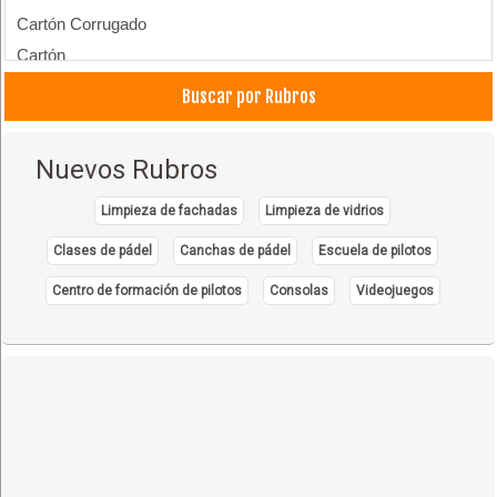
Cartón Corrugado
Cartón
Cajas corrugadas
Buscar por Rubros
Embalajes
Fábricas de cartón
Nuevos Rubros
Mudanzas
Limpieza de fachadas
Limpieza de vidrios
Clases de pádel
Canchas de pádel
Escuela de pilotos
Centro de formación de pilotos
Consolas
Videojuegos