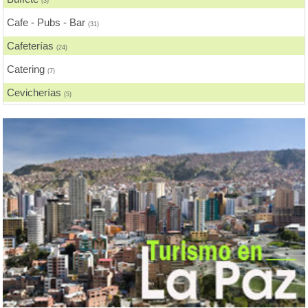
(3)
Cafe - Pubs - Bar
(31)
Cafeterías
(24)
Catering
(7)
Cevicherías
(5)
Chicharronerías
(6)
Chifas, Comida China
(2)
Churrasquerías
(14)
Comida Árabe
(2)
Comida Brasilera
(2)
Comida Coreana
(1)
Comida Española
(1)
Comida Francesa
(3)
Comida Fusión
(1)