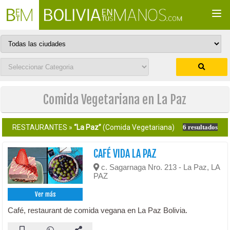
Togg
navi
Comida Vegetariana en La Paz
RESTAURANTES »
“La Paz”
(Comida Vegetariana)
6 resultados
CAFÉ VIDA LA PAZ
c. Sagarnaga Nro. 213 - La Paz, LA
PAZ
Ver más
Café, restaurant de comida vegana en La Paz Bolivia.