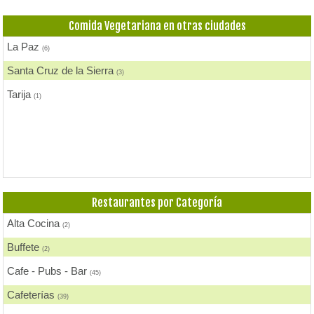
Comida Gourmet
(2)
Comida Vegetariana en otras ciudades
Comida Internacional
(21)
La Paz
(6)
Comida Italiana
(2)
Santa Cruz de la Sierra
(3)
Comida Japonesa
(4)
Tarija
(1)
Comida Mexicana
(1)
Comida Nacional - Criolla
(19)
Comida Peruana
(3)
Comida Rápida, Fast Food
(25)
Restaurantes por Categoría
Comida Suiza
(1)
Alta Cocina
(2)
Comida Vegana
(2)
Buffete
(2)
Comida Vegetariana
(6)
Cafe - Pubs - Bar
(45)
Comida Vietnamita
(1)
Cafeterías
(39)
Delivery
(20)