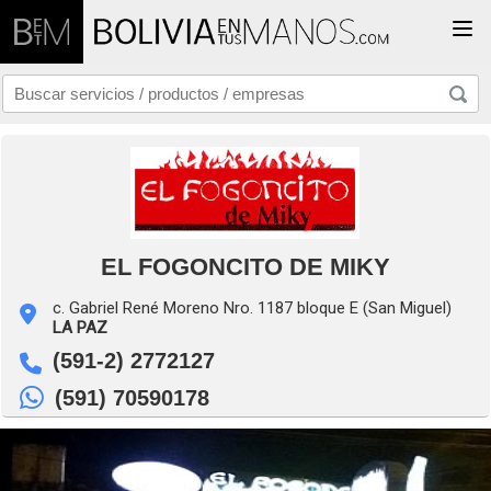
Togg
EL FOGONCITO DE MIKY
c. Gabriel René Moreno Nro. 1187 bloque E (San Miguel)
LA PAZ
(591-2) 2772127
(591) 70590178