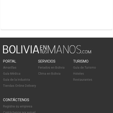
PORTAL
SERVICIOS
TURISMO
Amarillas
Feriados en Bolivia
Guía de Turismo
Guía Médica
Clima en Bolivia
Hoteles
Guía de la Industria
Restaurantes
Tiendas Online Delivery
CONTÁCTENOS
Registre su empresa
Contáctenos por e-mail