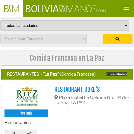
Togg
navi
Comida Francesa en La Paz
RESTAURANTES »
“La Paz”
(Comida Francesa)
3 resultados
RESTAURANT DUKE’S
Plaza Isabel La Católica Nro. 2478 -
La Paz, LA PAZ
Ver más
Restaurantes