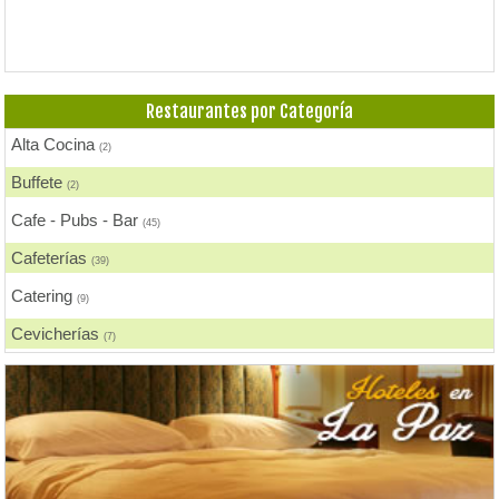
Comida Nacional - Criolla
(19)
Comida Peruana
(3)
Comida Rápida, Fast Food
(25)
Restaurantes por Categoría
Comida Suiza
(1)
Alta Cocina
(2)
Comida Vegana
(2)
Buffete
(2)
Comida Vegetariana
(6)
Cafe - Pubs - Bar
(45)
Comida Vietnamita
(1)
Cafeterías
(39)
Delivery
(20)
Catering
(9)
Eventos - Recepciones
(12)
Cevicherías
(7)
Fondue
(1)
Chicharronerías
(8)
Hamburguesas
(5)
Chifas, Comida China
(2)
Heladerías, Helados
(4)
Churrasquerías
(28)
Mariscos
(4)
Comida Árabe
(3)