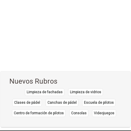
Comida Rápida, Fast Food
(38)
Comida Suiza
(1)
Comida Tailandesa
(1)
Comida Vegana
(3)
Comida Vegetariana
(8)
Comida Vietnamita
(1)
Delivery
(18)
Eventos - Recepciones
(17)
Nuevos Rubros
Fondue
(1)
Limpieza de fachadas
Limpieza de vidrios
Hamburguesas
(15)
Clases de pádel
Canchas de pádel
Escuela de pilotos
Heladerías, Helados
(8)
Centro de formación de pilotos
Consolas
Videojuegos
Mariscos
(6)
Pastelerías y Confiterías
(22)