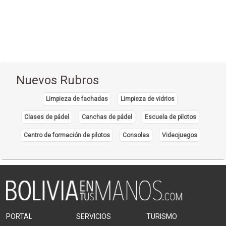
(3)
Comida Vegetariana
(8)
Comida Vietnamita
(1)
Delivery
(18)
Eventos - Recepciones
(17)
Nuevos Rubros
Fondue
(1)
Limpieza de fachadas
Limpieza de vidrios
Hamburguesas
(15)
Clases de pádel
Canchas de pádel
Escuela de pilotos
Heladerías, Helados
(8)
Centro de formación de pilotos
Consolas
Videojuegos
Mariscos
(6)
Pastelerías y Confiterías
(22)
Patio, Plaza de Comidas
(5)
Pescados y Mariscos
(17)
Pizzerias, Pizzas
(13)
PORTAL
SERVICIOS
TURISMO
Pollos, Broaster, Spiedo, A la Leña
(18)