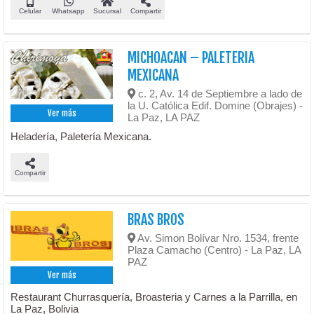
Celular
Whatsapp
Sucursal
Compartir
MICHOACAN – PALETERIA
MEXICANA
c. 2, Av. 14 de Septiembre a lado de
la U. Católica Edif. Domine (Obrajes) -
Ver más
La Paz, LA PAZ
Heladería, Paletería Mexicana.
Compartir
BRAS BROS
Av. Simon Bolívar Nro. 1534, frente
Plaza Camacho (Centro) - La Paz, LA
PAZ
Ver más
Restaurant Churrasquería, Broasteria y Carnes a la Parrilla, en
La Paz, Bolivia