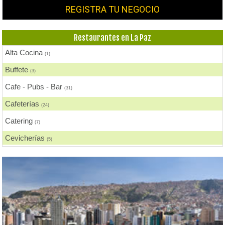
REGISTRA TU NEGOCIO
Restaurantes en La Paz
Alta Cocina
(1)
Buffete
(3)
Cafe - Pubs - Bar
(31)
Cafeterías
(24)
Catering
(7)
Cevicherías
(5)
Chicharronerías
(6)
Chifas, Comida China
(2)
Churrasquerías
(14)
Comida Árabe
(2)
Comida Brasilera
(2)