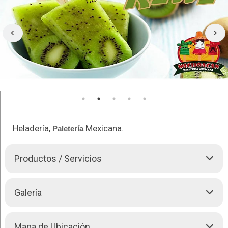
Heladería,
Mexicana.
Paletería
Productos / Servicios
Michoacan
Paletería
Mexicana se especializa en la creación
Galería
de
Paletas
artesanales con una variedad de sabores a base
de frutas naturales más de 45 sabores.
Maracuyá
Mapa de Ubicación