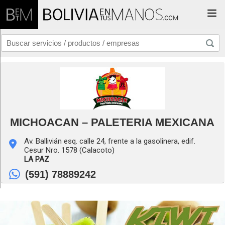
Togg
MICHOACAN – PALETERIA MEXICANA
Av. Ballivián esq. calle 24, frente a la gasolinera, edif.
Cesur Nro. 1578 (Calacoto)
LA PAZ
(591) 78889242