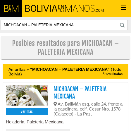
Togg
navi
Posibles resultados para MICHOACAN –
PALETERIA MEXICANA
Amarillas »
“MICHOACAN – PALETERIA MEXICANA”
(Todo
Bolivia)
5 resultados
MICHOACAN – PALETERIA
MEXICANA
Av. Ballivián esq. calle 24, frente a
la gasolinera, edif. Cesur Nro. 1578
Ver más
(Calacoto) - La Paz,
Heladería, Paletería Mexicana.