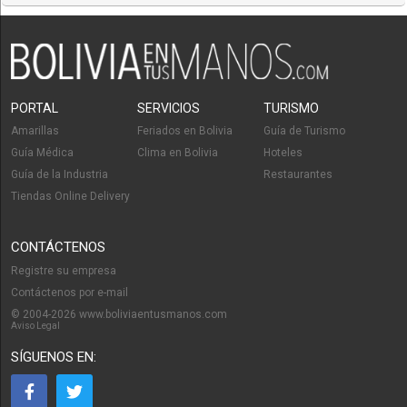
PORTAL
SERVICIOS
TURISMO
Amarillas
Feriados en Bolivia
Guía de Turismo
Guía Médica
Clima en Bolivia
Hoteles
Guía de la Industria
Restaurantes
Tiendas Online Delivery
CONTÁCTENOS
Registre su empresa
Contáctenos por e-mail
© 2004-2026 www.boliviaentusmanos.com
Aviso Legal
SÍGUENOS EN: