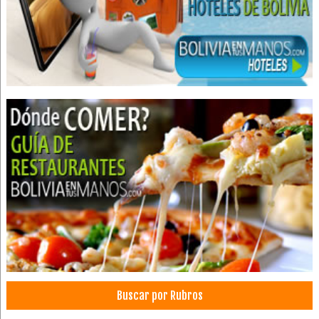
Plaza de Comidas
Restaurantes: Comida Criolla
Restaurantes: Comida Internacional
Restaurantes: Pizzerías
Hamburguesas
Restaurantes: Comida Brasileña
Distribución de Alimentos
Papas fritas
Cafeterías
Ensaladas
Jamones
Jugos, Zumos
Restaurantes
Salchichas
Buscar por Rubros
Sandwiches