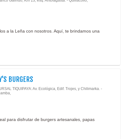
anco Galindo, Km 13, esq. Antofagasta. - Quillacollo,
los a la Leña con nosotros. Aquí, te brindamos una
Y'S BURGERS
SAL TIQUIPAYA: Av. Ecológica, Edif. Trojes, y Chilimarka. -
amba,
eal para disfrutar de burgers artesanales, papas