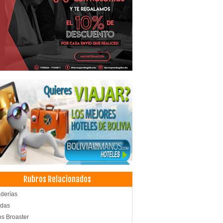
Rubros Relacionados
derías
idas
os Broaster