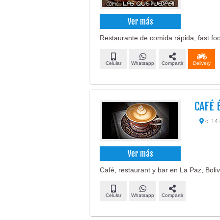
Ver más
Restaurante de comida rápida, fast food
Celular
Whatsapp
Compartir
Delivery
CAFÉ 
c. 14
Ver más
Café, restaurant y bar en La Paz, Boliv
Celular
Whatsapp
Compartir