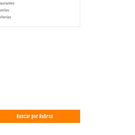
aurantes
serías
eñerías
Buscar por Rubros