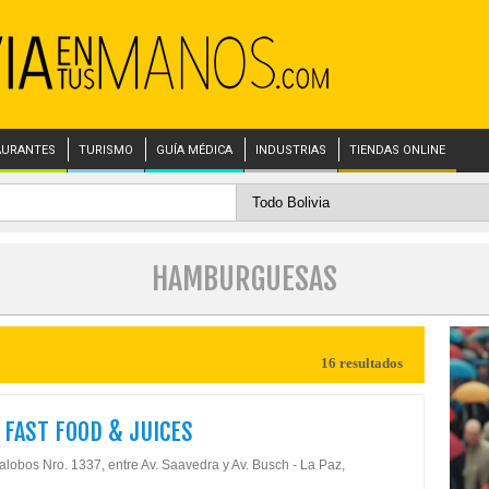
AURANTES
TURISMO
GUÍA MÉDICA
INDUSTRIAS
TIENDAS ONLINE
HAMBURGUESAS
16 resultados
S FAST FOOD & JUICES
lalobos Nro. 1337, entre Av. Saavedra y Av. Busch - La Paz,