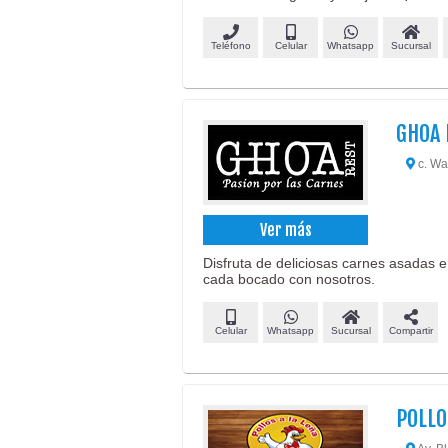
Teléfono
Celular
Whatsapp
Sucursal
GHOA
c. Wa
Ver más
Disfruta de deliciosas carnes asadas e
cada bocado con nosotros.
Celular
Whatsapp
Sucursal
Compartir
POLLO