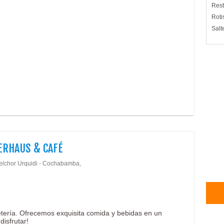
Rest
Roti
Salt
ERHAUS & CAFÉ
elchor Urquidi - Cochabamba,
fetería. Ofrecemos exquisita comida y bebidas en un
disfrutar!