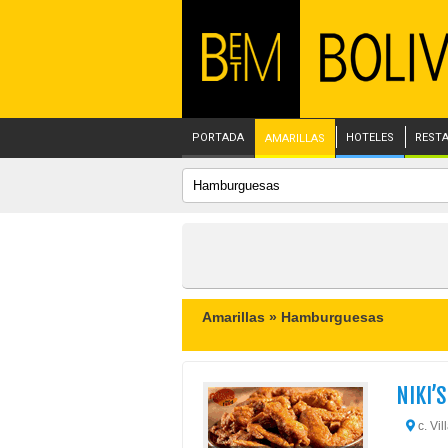
PORTADA
HOTELES
REST
AMARILLAS
Amarillas »
Hamburguesas
NIKI’
c. Vil