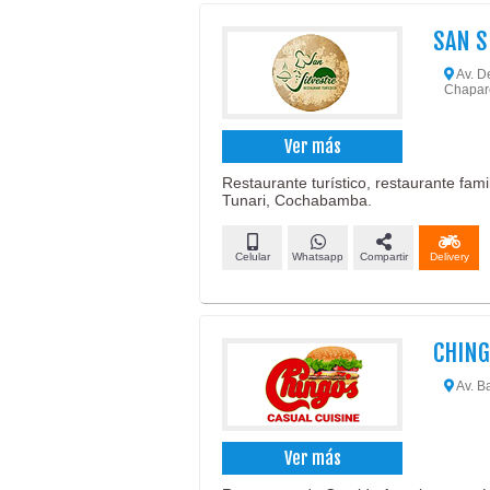
SAN S
Av. De
Chapar
Ver más
Restaurante turístico, restaurante fami
Tunari, Cochabamba.
Celular
Whatsapp
Compartir
Delivery
CHING
Av. Ba
Ver más