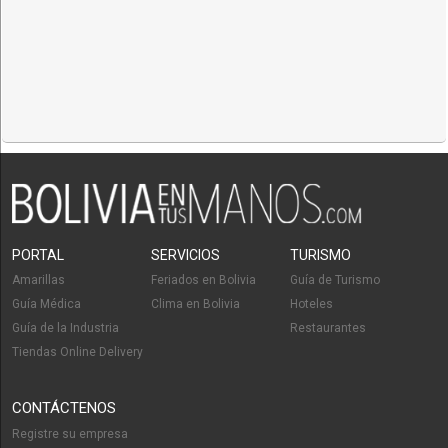
PORTAL
SERVICIOS
TURISMO
Amarillas
Feriados en Bolivia
Guía de Turismo
Guía Médica
Clima en Bolivia
Hoteles
Guía de la Industria
Restaurantes
Tiendas Online Delivery
CONTÁCTENOS
Registre su empresa