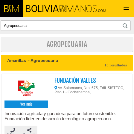
Togg
navi
AGROPECUARIA
Amarillas »
Agropecuaria
15 resultados
FUNDACIÓN VALLES
Av. Salamanca, Nro. 675, Edif. SISTECO,
Piso 1 - Cochabamba,
Ver más
Innovación agrícola y ganadera para un futuro sostenible.
Fundación líder en desarrollo tecnológico agropecuario.