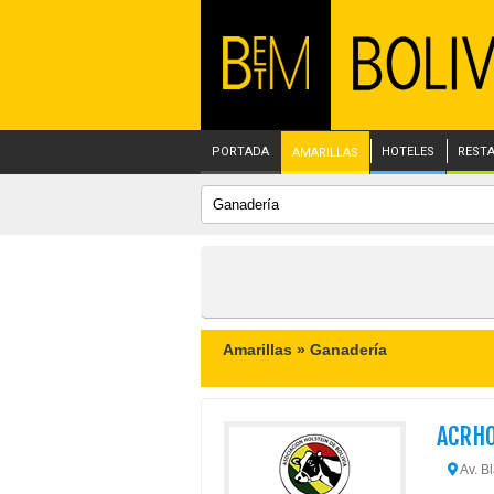
PORTADA
HOTELES
REST
AMARILLAS
Amarillas »
Ganadería
ACRH
Av. B