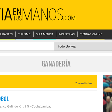
AURANTES
TURISMO
GUÍA MÉDICA
INDUSTRIAS
TIENDAS ONLINE
GANADERÍA
2 resultados
OBOL
lanco Galindo Km. 7.5 - Cochabamba,