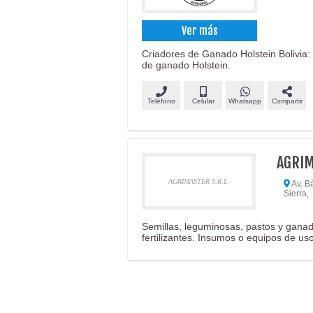
Ver más
Criadores de Ganado Holstein Bolivia: 
de ganado Holstein.
Teléfono
Celular
Whatsapp
Compartir
AGRIM
AGRIMASTER S.R.L.
Av. Bá
Sierra,
Semillas, leguminosas, pastos y ganad
fertilizantes. Insumos o equipos de uso