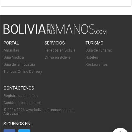
PORTAL
SERVICIOS
TURISMO
Amarillas
Feriados en Bolivia
Guía de Turismo
Guía Médica
Clima en Bolivia
Hoteles
Guía de la Industria
Restaurantes
Tiendas Online Delivery
CONTÁCTENOS
Registre su empresa
Contáctenos por e-mail
© 2004-2026 www.boliviaentusmanos.com
Aviso Legal
SÍGUENOS EN: