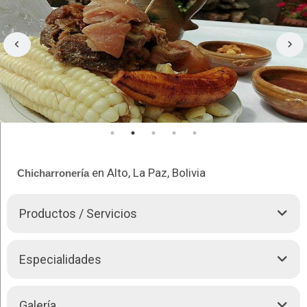
en Alto, La Paz, Bolivia
Chicharronería
Productos / Servicios
Recreo familiar
LA FUENTE, está para atenderlos como
Especialidades
usted se merece y disfrutar de la mejor gastronomía
Boliviana.
Chicharrón cochabambino
Chicharrón
Galería