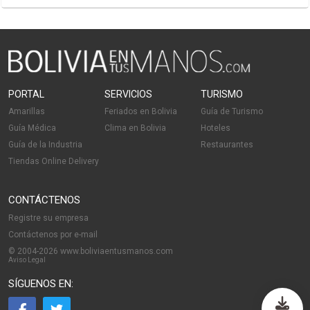
PORTAL
SERVICIOS
TURISMO
Amarillas
Feriados en Bolivia
Guía de Turismo
Guía Médica
Clima en Bolivia
Hoteles
Guía de la Industria
Restaurantes
Tiendas Online Delivery
CONTÁCTENOS
Registre su empresa
Contáctenos por e-mail
© 2004-2026 www.boliviaentusmanos.com
Aviso Legal
SÍGUENOS EN: