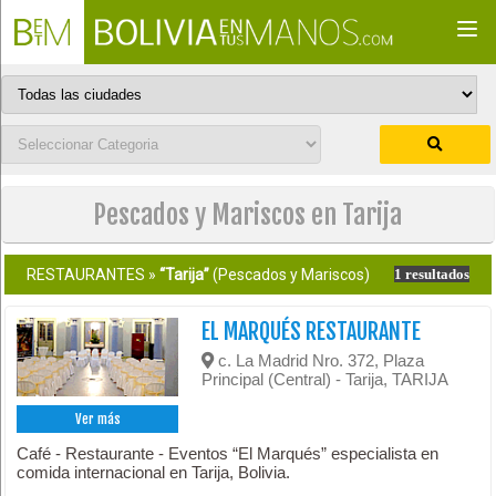
Togg
navi
Pescados y Mariscos en Tarija
RESTAURANTES »
“Tarija”
(Pescados y Mariscos)
1 resultados
EL MARQUÉS RESTAURANTE
c. La Madrid Nro. 372, Plaza
Principal (Central) - Tarija, TARIJA
Ver más
Café - Restaurante - Eventos “El Marqués” especialista en
comida internacional en Tarija, Bolivia.