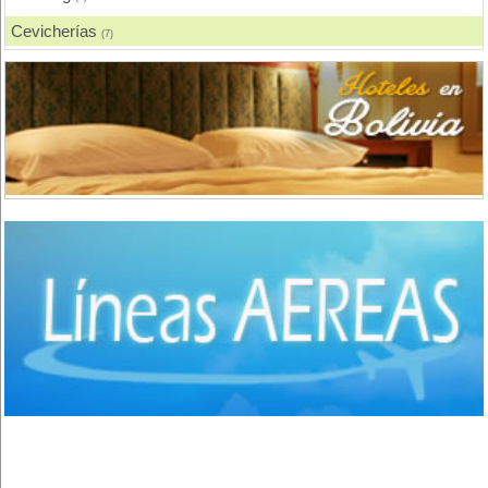
Cevicherías
(7)
Chicharronerías
(8)
Chifas, Comida China
(2)
Churrasquerías
(28)
Comida Árabe
(3)
Comida Brasilera
(1)
Comida Coreana
(1)
Comida Española
(2)
Comida Francesa
(6)
Comida Fusión
(3)
Comida Gourmet
(3)
Comida Hindú
(1)
Comida Internacional
(40)