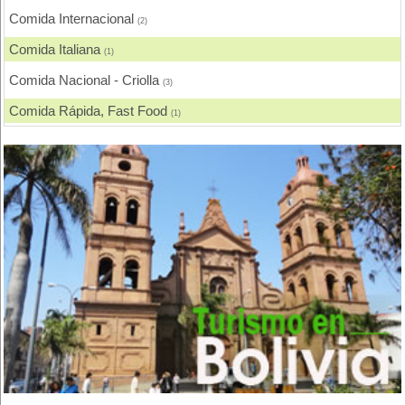
Comida Internacional
(2)
Comida Italiana
(1)
Comida Nacional - Criolla
(3)
Comida Rápida, Fast Food
(1)
Comida Vegetariana
(1)
Eventos - Recepciones
(2)
Heladerías, Helados
(2)
Pastelerías y Confiterías
(1)
Pescados y Mariscos
(1)
Pollos, Broaster, Spiedo, A la Leña
(1)
Restaurantes - Peñas - Discotecas
(1)
Rodizios
(1)