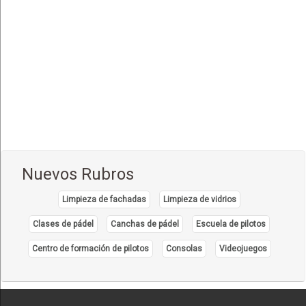
Comida Italiana
(6)
Comida Japonesa
(7)
Comida Mexicana
(1)
Comida Nacional - Criolla
(57)
Comida Peruana
(3)
Comida Rápida, Fast Food
(38)
Comida Suiza
(1)
Nuevos Rubros
Comida Tailandesa
(1)
Limpieza de fachadas
Limpieza de vidrios
Comida Vegana
(3)
Comida Vegetariana
Clases de pádel
Canchas de pádel
Escuela de pilotos
(8)
Comida Vietnamita
Centro de formación de pilotos
Consolas
Videojuegos
(1)
Delivery
(18)
Eventos - Recepciones
(17)