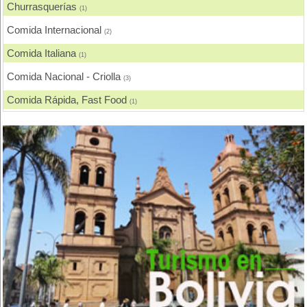
Churrasquerías
(1)
Comida Internacional
(2)
Comida Italiana
(1)
Comida Nacional - Criolla
(3)
Comida Rápida, Fast Food
(1)
Comida Vegetariana
(1)
Eventos - Recepciones
(2)
Heladerías, Helados
(2)
Pastelerías y Confiterías
(1)
Pescados y Mariscos
(1)
Pollos, Broaster, Spiedo, A la Leña
(1)
Restaurantes - Peñas - Discotecas
(1)
Rodizios
(1)