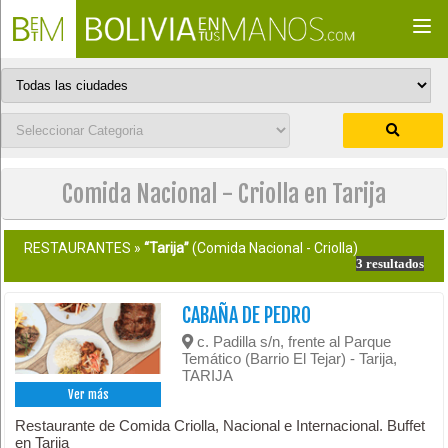
Togg
navi
Comida Nacional - Criolla en Tarija
RESTAURANTES »
“Tarija”
(Comida Nacional - Criolla)
3 resultados
CABAÑA DE PEDRO
c. Padilla s/n, frente al Parque
Temático (Barrio El Tejar) - Tarija,
TARIJA
Ver más
Restaurante de Comida Criolla, Nacional e Internacional. Buffet
en Tarija