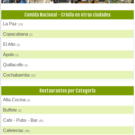
Comida Nacional - Criolla en otras ciudades
La Paz
(19)
Copacabana
(2)
El Alto
(3)
Apolo
(1)
Quillacollo
(3)
Cochabamba
(15)
Villa Tunari - Chapare
(3)
Restaurantes por Categoría
Puerto Suarez
(1)
Alta Cocina
(2)
Concepción
(1)
Buffete
(2)
Santa Cruz de la Sierra
(4)
Cafe - Pubs - Bar
(45)
Oruro
(2)
Cafeterías
(39)