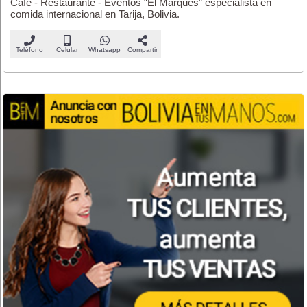
Café - Restaurante - Eventos “El Marqués” especialista en
comida internacional en Tarija, Bolivia.
Teléfono
Celular
Whatsapp
Compartir