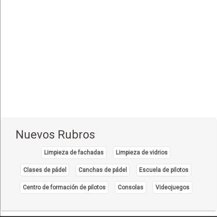
Comida Internacional
(40)
Comida Italiana
(6)
Comida Japonesa
(7)
Comida Mexicana
(1)
Comida Nacional - Criolla
(57)
Comida Peruana
(3)
Comida Rápida, Fast Food
(38)
Comida Suiza
(1)
Nuevos Rubros
Comida Tailandesa
(1)
Limpieza de fachadas
Limpieza de vidrios
Comida Vegana
(3)
Comida Vegetariana
Clases de pádel
Canchas de pádel
Escuela de pilotos
(8)
Comida Vietnamita
Centro de formación de pilotos
Consolas
Videojuegos
(1)
Delivery
(18)