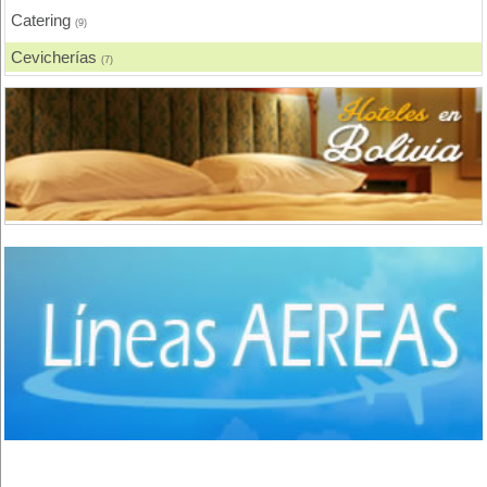
Tarija
(3)
Catering
(9)
Villa Montes
(1)
Cevicherías
(7)
Sucre
(2)
Chicharronerías
(8)
Uyuni
(3)
Chifas, Comida China
(2)
Churrasquerías
(28)
Comida Árabe
(3)
Comida Brasilera
(1)
Comida Coreana
(1)
Comida Española
(2)
Comida Francesa
(6)
Comida Fusión
(3)
Comida Gourmet
(3)
Comida Hindú
(1)