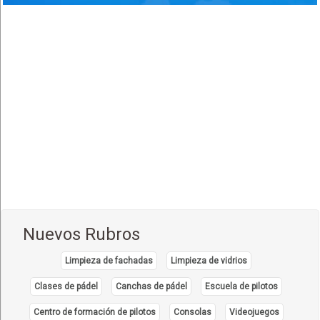
Comida Hindú
(1)
Comida Internacional
(40)
Comida Italiana
(6)
Comida Japonesa
(7)
Comida Mexicana
(1)
Comida Nacional - Criolla
(57)
Comida Peruana
(3)
Comida Rápida, Fast Food
(38)
Comida Suiza
(1)
Nuevos Rubros
Comida Tailandesa
(1)
Limpieza de fachadas
Limpieza de vidrios
Comida Vegana
(3)
Comida Vegetariana
Clases de pádel
Canchas de pádel
Escuela de pilotos
(8)
Comida Vietnamita
Centro de formación de pilotos
Consolas
Videojuegos
(1)