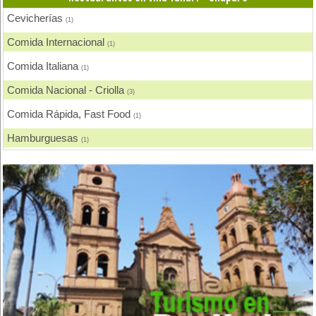
Cevicherías
(1)
Comida Internacional
(1)
Comida Italiana
(1)
Comida Nacional - Criolla
(3)
Comida Rápida, Fast Food
(1)
Hamburguesas
(1)
Pescados y Mariscos
(1)
Pizzerias, Pizzas
(1)
Pollos, Broaster, Spiedo, A la Leña
(1)
Restaurantes - Peñas - Discotecas
(1)
Salteñerías, Salteñas
(1)