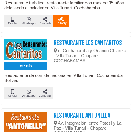
Restaurante turístico, restaurante familiar con más de 35 años
deleitando el paladar en Villa Tunari, Cochabamba.
Celular
Whatsapp
Compartir
Delivery
RESTAURANTE LOS CANTARITOS
c. Cochabamba y Orlando Chiareta
- Villa Tunari - Chapare,
COCHABAMBA
Ver más
Restaurante de comida nacional en Villa Tunari, Cochabamba,
Bolivia.
Celular
Whatsapp
Compartir
RESTAURANTE ANTONELLA
Av. Integración, entre Potosí y La
Paz - Villa Tunari - Chapare,