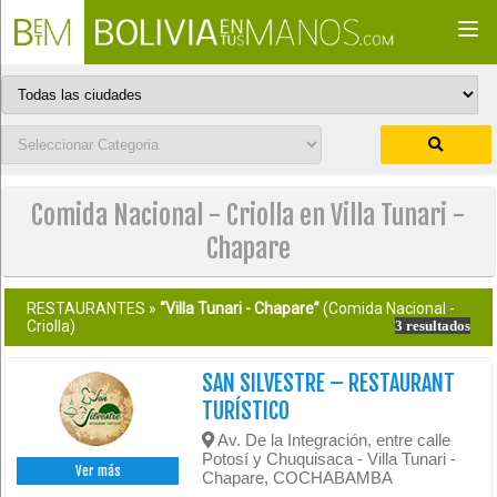
Togg
navi
Comida Nacional - Criolla en Villa Tunari -
Chapare
RESTAURANTES »
“Villa Tunari - Chapare”
(Comida Nacional -
Criolla)
3 resultados
SAN SILVESTRE – RESTAURANT
TURÍSTICO
Av. De la Integración, entre calle
Potosí y Chuquisaca - Villa Tunari -
Ver más
Chapare, COCHABAMBA