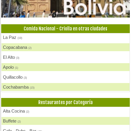
Comida Nacional - Criolla en otras ciudades
La Paz
(19)
Copacabana
(2)
El Alto
(3)
Apolo
(1)
Quillacollo
(3)
Cochabamba
(15)
Villa Tunari - Chapare
(3)
Restaurantes por Categoría
Puerto Suarez
(1)
Alta Cocina
(2)
Concepción
(1)
Buffete
(2)
Santa Cruz de la Sierra
(4)
Cafe - Pubs - Bar