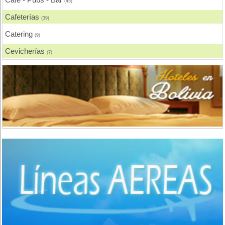
(45)
Oruro
(2)
Cafeterías
(39)
Tarija
(3)
Catering
(9)
Villa Montes
(1)
Cevicherías
(7)
Sucre
(2)
Chicharronerías
(8)
Uyuni
(3)
Chifas, Comida China
(2)
Churrasquerías
(28)
Comida Árabe
(3)
Comida Brasilera
(1)
Comida Coreana
(1)
Comida Española
(2)
Comida Francesa
(6)
Comida Fusión
(3)
Comida Gourmet
(3)