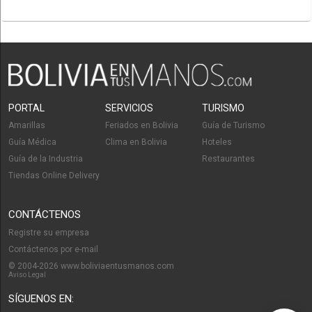
PORTAL
SERVICIOS
TURISMO
Amarillas
Feriados en Bolivia
Guía de Turismo
Guía Médica
Clima en Bolivia
Hoteles
Guía de la Industria
Restaurantes
Tiendas Online Delivery
CONTÁCTENOS
Registre su empresa
Contáctenos por e-mail
© 2004-2026 www.boliviaentusmanos.com
Aviso Legal
SÍGUENOS EN: