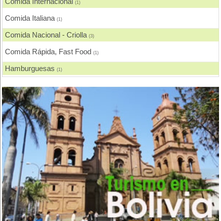
Comida Internacional
(1)
Comida Italiana
(1)
Comida Nacional - Criolla
(3)
Comida Rápida, Fast Food
(1)
Hamburguesas
(1)
Pescados y Mariscos
(1)
Pizzerias, Pizzas
(1)
Pollos, Broaster, Spiedo, A la Leña
(1)
Restaurantes - Peñas - Discotecas
(1)
Salteñerías, Salteñas
(1)