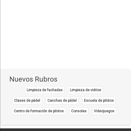
Comida Internacional
(40)
Comida Italiana
(6)
Comida Japonesa
(7)
Comida Mexicana
(1)
Comida Nacional - Criolla
(57)
Comida Peruana
(3)
Comida Rápida, Fast Food
(38)
Comida Suiza
(1)
Nuevos Rubros
Comida Tailandesa
(1)
Limpieza de fachadas
Limpieza de vidrios
Comida Vegana
(3)
Comida Vegetariana
Clases de pádel
Canchas de pádel
Escuela de pilotos
(8)
Comida Vietnamita
Centro de formación de pilotos
Consolas
Videojuegos
(1)
Delivery
(18)
Eventos - Recepciones