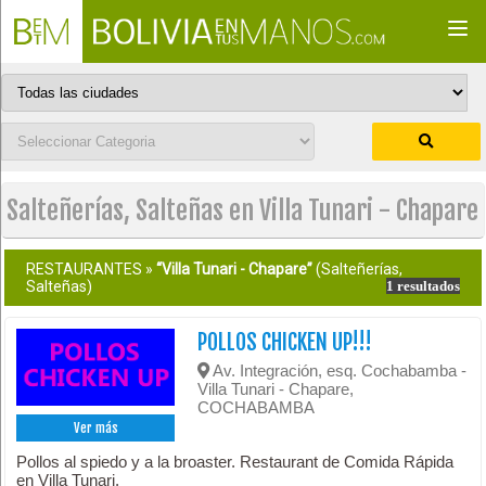
Togg
navi
Salteñerías, Salteñas en Villa Tunari - Chapare
RESTAURANTES »
“Villa Tunari - Chapare”
(Salteñerías,
Salteñas)
1 resultados
POLLOS CHICKEN UP!!!
Av. Integración, esq. Cochabamba -
Villa Tunari - Chapare,
COCHABAMBA
Ver más
Pollos al spiedo y a la broaster. Restaurant de Comida Rápida
en Villa Tunari.