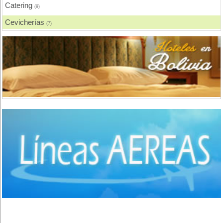
Catering
(9)
Cevicherías
(7)
Chicharronerías
(8)
Chifas, Comida China
(2)
Churrasquerías
(28)
Comida Árabe
(3)
Comida Brasilera
(1)
Comida Coreana
(1)
Comida Española
(2)
Comida Francesa
(6)
Comida Fusión
(3)
Comida Gourmet
(3)
Comida Hindú
(1)