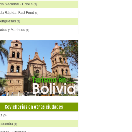
a Nacional - Criolla
(3)
da Rápida, Fast Food
(1)
urguesas
(1)
ados y Mariscos
(1)
rias, Pizzas
(1)
s, Broaster, Spiedo, A la Leña
(1)
urantes - Peñas - Discotecas
(1)
ñerías, Salteñas
(1)
Cevicherías en otras ciudades
az
(5)
habamba
(1)