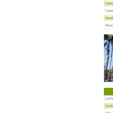
Comid
Comi
Hamb
Pesc
Pizze
Pollo
Resta
Salte
La P
Coc