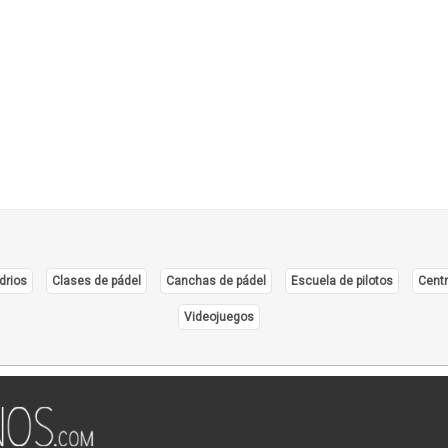
Resta
Rodi
Salo
Salte
Snac
Tened
drios
Clases de pádel
Canchas de pádel
Escuela de pilotos
Centr
Videojuegos