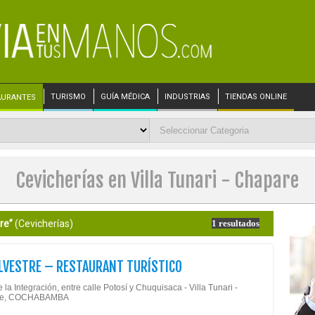
TURISMO
GUÍA MÉDICA
INDUSTRIAS
TIENDAS ONLINE
AURANTES
Cevicherías en Villa Tunari - Chapare
re”
(Cevicherías)
1 resultados
LVESTRE – RESTAURANT TURÍSTICO
 la Integración, entre calle Potosí y Chuquisaca - Villa Tunari -
re, COCHABAMBA