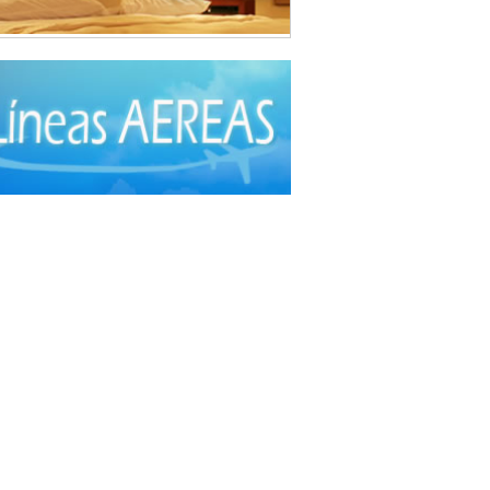
da Árabe
(3)
da Brasilera
(1)
da Coreana
(1)
da Española
(2)
da Francesa
(6)
da Fusión
(3)
da Gourmet
(3)
da Hindú
(1)
a Internacional
(40)
a Italiana
(6)
da Japonesa
(7)
da Mexicana
(1)
a Nacional - Criolla
(57)
da Peruana
(3)
da Rápida, Fast Food
(38)
da Suiza
(1)