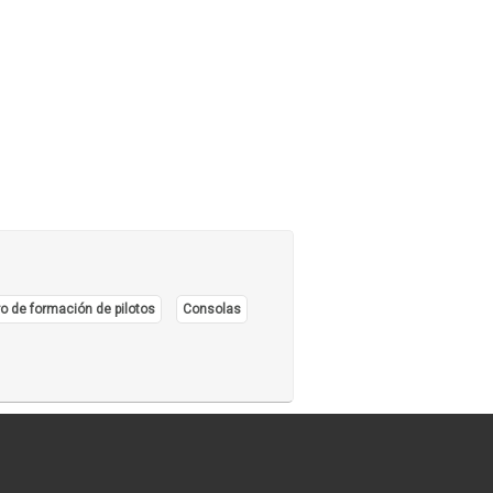
urantes - Peñas - Discotecas
(27)
zios
(7)
nes de Té
(11)
ñerías, Salteñas
(8)
ks, Pensiones
(7)
or, Diente Libre
(2)
o de formación de pilotos
Consolas