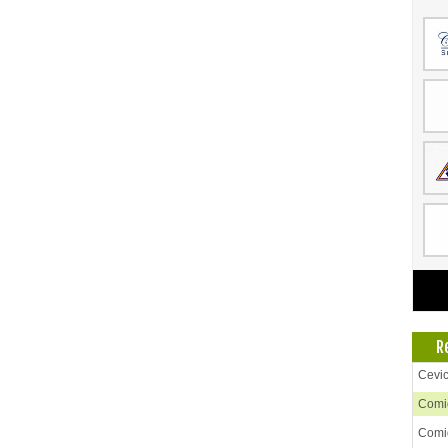
R
Cevi
Comid
Comid