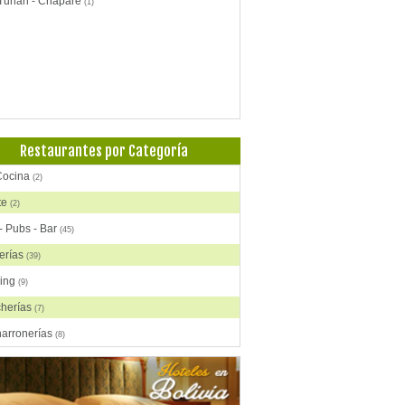
 Tunari - Chapare
(1)
Restaurantes por Categoría
Cocina
(2)
te
(2)
- Pubs - Bar
(45)
erías
(39)
ring
(9)
cherías
(7)
harronerías
(8)
as, Comida China
(2)
rasquerías
(28)