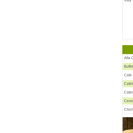
Villa
Alta 
Buffe
Cafe 
Cafet
Cate
Cevi
Chic
Chif
Chur