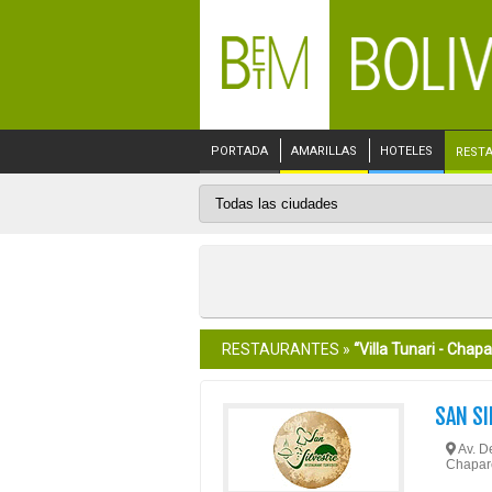
PORTADA
AMARILLAS
HOTELES
REST
RESTAURANTES »
“Villa Tunari - Chapa
SAN SI
Av. De
Chapa