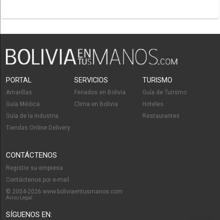
PORTAL
SERVICIOS
TURISMO
Amarillas
Feriados en Bolivia
Guía de Turismo
Guía Médica
Clima en Bolivia
Hoteles
Guía de la Industria
Restaurantes
Tiendas Online Delivery
CONTÁCTENOS
Registre su empresa
Contáctenos por e-mail
© 2004-2026 www.boliviaentusmanos.com
Aviso Legal
SÍGUENOS EN: