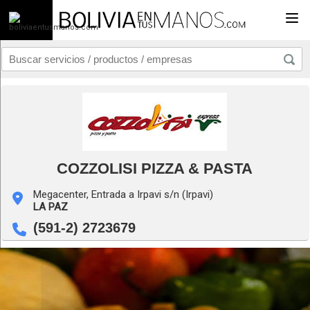
Togg
COZZOLISI PIZZA & PASTA
Megacenter, Entrada a Irpavi s/n (Irpavi)
LA PAZ
(591-2) 2723679