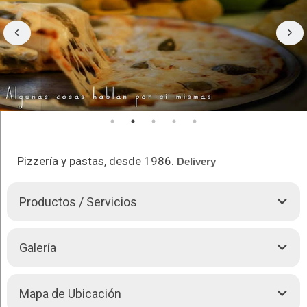
Pizzería y pastas, desde 1986.
Delivery
Productos / Servicios
Pizzas
CLÁSICAS
Galería
Cozzolisi Jamón, hongos, aceitunas, tomate (Ham,
mushrooms, olives, tomatoes)
Caprichosa Tocino, jamón, salame, aceitunas, chorizo
Mapa de Ubicación
español (Bacon, ham, salami, olives, spanish sausage)