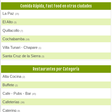
Comida Rápida, Fast Food en otras ciudades
La Paz
(25)
El Alto
(3)
Quillacollo
(7)
Cochabamba
(18)
Villa Tunari - Chapare
(1)
Santa Cruz de la Sierra
(3)
Tarija
(1)
Restaurantes por Categoría
Sucre
(1)
Alta Cocina
(2)
Uyuni
(2)
Buffete
(2)
Cafe - Pubs - Bar
(45)
Cafeterías
(39)
Catering
(9)