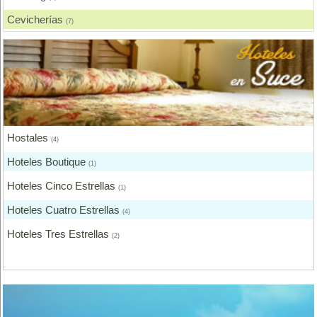
Cevicherías
(7)
Chicharronerías
(8)
Chifas, Comida China
(2)
Churrasquerías
(28)
Comida Árabe
(3)
Hostales
Comida Brasilera
(4)
(1)
Hoteles Boutique
Comida Coreana
(1)
(1)
Hoteles Cinco Estrellas
Comida Española
(1)
(2)
Hoteles Cuatro Estrellas
Comida Francesa
(4)
(6)
Hoteles Tres Estrellas
Comida Fusión
(2)
(3)
Comida Gourmet
(3)
Comida Hindú
(1)
Comida Internacional
(40)