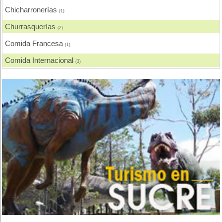
Chicharronerías
(1)
Churrasquerías
(2)
Comida Francesa
(1)
Comida Internacional
(3)
Comida Nacional - Criolla
(2)
Comida Rápida, Fast Food
(1)
Eventos - Recepciones
(2)
Hamburguesas
(1)
Mariscos
(1)
Pizzerias, Pizzas
(1)
Pollos, Broaster, Spiedo, A la Leña
(1)
Rodizios
(1)