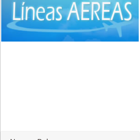
Comida Italiana
(6)
Comida Japonesa
(7)
Comida Mexicana
(1)
Comida Nacional - Criolla
(57)
Comida Peruana
(3)
Comida Rápida, Fast Food
(38)
Comida Suiza
(1)
Comida Tailandesa
(1)
Comida Vegana
(3)
Comida Vegetariana
(8)
Comida Vietnamita
(1)
Delivery
(18)
Eventos - Recepciones
(17)