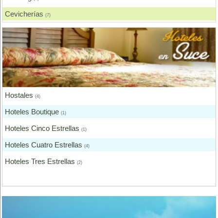
Cevicherías
(7)
Chicharronerías
(8)
Chifas, Comida China
(2)
Churrasquerías
(28)
Comida Árabe
(3)
Hostales
Comida Brasilera
(4)
(1)
Hoteles Boutique
Comida Coreana
(1)
(1)
Hoteles Cinco Estrellas
Comida Española
(1)
(2)
Hoteles Cuatro Estrellas
Comida Francesa
(4)
(6)
Hoteles Tres Estrellas
Comida Fusión
(2)
(3)
Comida Gourmet
(3)
Comida Hindú
(1)
Comida Internacional
(40)