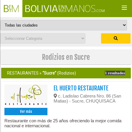
Togg
navi
Rodizios en Sucre
RESTAURANTES »
“Sucre”
(Rodizios)
1 resultados
EL HUERTO RESTAURANTE
c. Ladislao Cabrera Nro. 86 (San
Matias) - Sucre, CHUQUISACA
Ver más
Restaurante con más de 25 años ofreciendo la mejor comida
nacional e internacional.