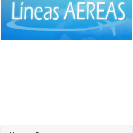
Comida Italiana
(6)
Comida Japonesa
(7)
Comida Mexicana
(1)
Comida Nacional - Criolla
(57)
Comida Peruana
(3)
Comida Rápida, Fast Food
(38)
Comida Suiza
(1)
Comida Tailandesa
(1)
Comida Vegana
(3)
Comida Vegetariana
(8)
Comida Vietnamita
(1)
Delivery
(18)
Eventos - Recepciones
(17)