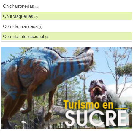
Chicharronerías
(1)
Churrasquerías
(2)
Comida Francesa
(1)
Comida Internacional
(3)
Comida Nacional - Criolla
(2)
Comida Rápida, Fast Food
(1)
Eventos - Recepciones
(2)
Hamburguesas
(1)
Mariscos
(1)
Pizzerias, Pizzas
(1)
Pollos, Broaster, Spiedo, A la Leña
(1)
Rodizios
(1)