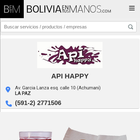
Togg
API HAPPY
Av. Garcia Lanza esq. calle 10 (Achumani)
LA PAZ
(591-2) 2771506