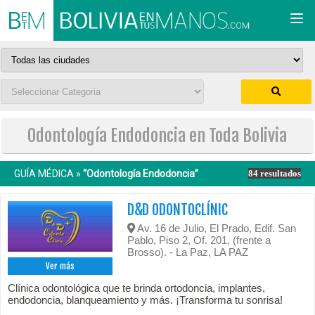
Togg
navi
Odontología Endodoncia en Toda Bolivia
GUÍA MÉDICA »
“Odontología Endodoncia”
84 resultados
D&D ODONTOCLÍNIC
Av. 16 de Julio, El Prado, Edif. San
Pablo, Piso 2, Of. 201, (frente a
Brosso). - La Paz, LA PAZ
Ver más
Clínica odontológica que te brinda ortodoncia, implantes,
endodoncia, blanqueamiento y más. ¡Transforma tu sonrisa!