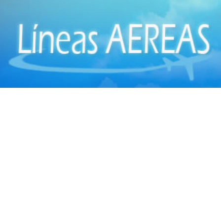
Centros Médicos Especializados
(41)
Cirugía Digestiva
(2)
Cirugía Estética
(18)
Cirugía Gastroenterológica
(2)
Cirugía General
(28)
Cirugía Laparoscópica
(14)
Cirugía Pediátrica
(9)
Cirugía Plástica
(20)
Cirugía Plástica - Estética - Reconstrucción
(28)
Cirugía torácica
(2)
Cirujanos Plásticos
(16)
Clínicas
(44)
Coloproctología
(4)