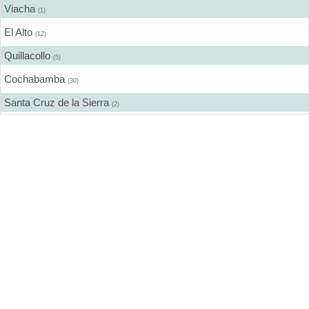
Viacha
(1)
El Alto
(12)
Quillacollo
(5)
Cochabamba
(30)
Santa Cruz de la Sierra
(2)