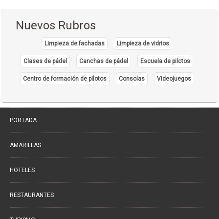
Densitometría Osea
(5)
Nuevos Rubros
Dermatología
(20)
Limpieza de fachadas
Limpieza de vidrios
Distribuidores de Medicamentos
(28)
Clases de pádel
Canchas de pádel
Escuela de pilotos
Ecografía
(30)
Endocrinología
Centro de formación de pilotos
Consolas
Videojuegos
(10)
Endoscopía
(5)
Equipo e Instrumental de Laboratorio
(21)
PORTADA
Equipo e Instrumental Médico
(31)
Equipo e Instrumental Odontológico
AMARILLAS
(9)
Equipo y Material Ortopédico
(3)
HOTELES
Estética Corporal
(33)
Farmacias
RESTAURANTES
(111)
Fisioterapia - Rehabilitación - Integral
(52)