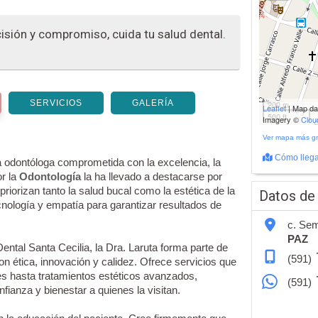
isión y compromiso, cuida tu salud dental.
SERVICIOS
GALERÍA
200 m
Leaflet
| Map d
500 ft
Imagery ©
Clo
Ver mapa más g
Cómo llega
 odontóloga comprometida con la excelencia, la
or la
Odontología
la ha llevado a destacarse por
riorizan tanto la salud bucal como la estética de la
Datos de
nología y empatía para garantizar resultados de
c. Sem
PAZ
ntal Santa Cecilia, la Dra. Laruta forma parte de
(591)
on ética, innovación y calidez. Ofrece servicios que
s hasta tratamientos estéticos avanzados,
(591)
nfianza y bienestar a quienes la visitan.