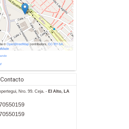
ata ©
OpenStreetMap
contributors,
CC-BY-SA
,
udMade
rande
r
 Contacto
pertegui, Nro. 99. Ceja. -
El Alto,
LA
70550159
70550159