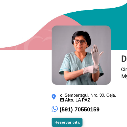
D
Ci
My
c. Sempertegui, Nro. 99. Ceja.
El Alto,
LA PAZ
(591) 70550159
Reservar cita