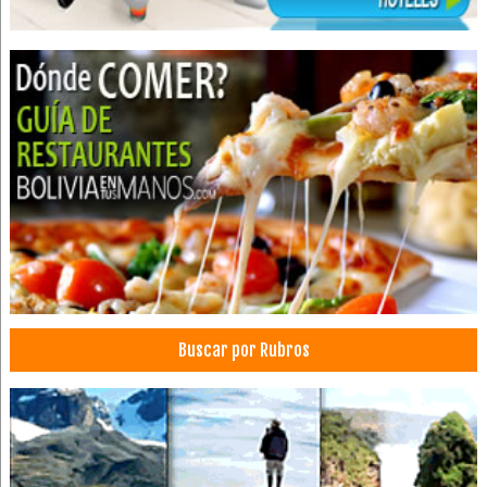
Accesorios para construcción
Casas para perros
Casas para gatos
Marquetería
Perfiles de Aluminio
Fabrica de puertas
Materiales de Construcción
Puertas de Tablero
Zócalos
Puertas de Madera
Alarmas
Buscar por Rubros
Alarmas Contra Robos
Alarmas antirrobo
Cielos falsos
Cámaras de seguridad
Construcción Civil