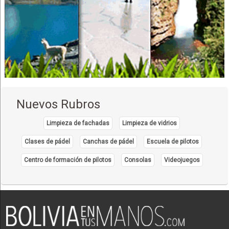
Construcción de obras civiles
Cámaras de vigilancia
Construcción de Estructuras Metálicas
Estructuras Metálicas
Instalaciones Eléctricas
Metal mecánica
Monitoreo y Seguridad
Nuevos Rubros
Pisos Flotantes
Revestimiento de suelos
Limpieza de fachadas
Limpieza de vidrios
Mueblerías
Clases de pádel
Canchas de pádel
Escuela de pilotos
Muebles
Centro de formación de pilotos
Consolas
Videojuegos
Escritorios
Muebles de Cocina
Sillas
Fabricas de Muebles
Productos de Madera