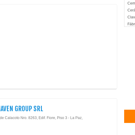
Cem
Cer
Cla
Fábr
Ladr
Viga
Lote
IAVEN GROUP SRL
de Calacoto Nro. 8263, Edif. Fiore, Piso 3 - La Paz,