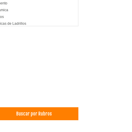
ento
ámica
vos
icas de Ladrillos
illos: Comercialización y Ventas
s de Acero
s
Buscar por Rubros