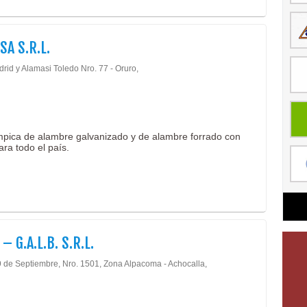
SA S.R.L.
rid y Alamasi Toledo Nro. 77 - Oruro,
ímpica de alambre galvanizado y de alambre forrado con
ra todo el país.
– G.A.L.B. S.R.L.
9 de Septiembre, Nro. 1501, Zona Alpacoma - Achocalla,