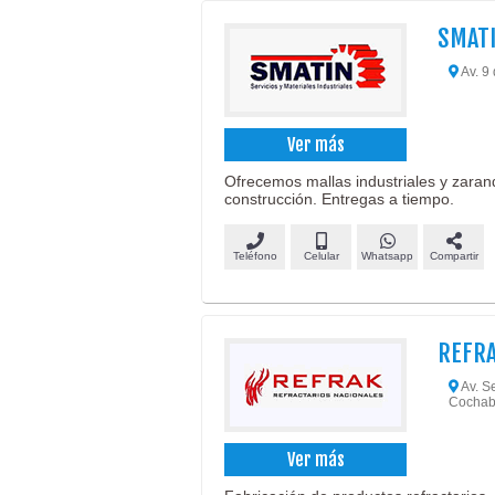
SMAT
Av. 9 
Ver más
Ofrecemos mallas industriales y zarand
construcción. Entregas a tiempo.
Teléfono
Celular
Whatsapp
Compartir
REFRA
Av. Se
Cochab
Ver más