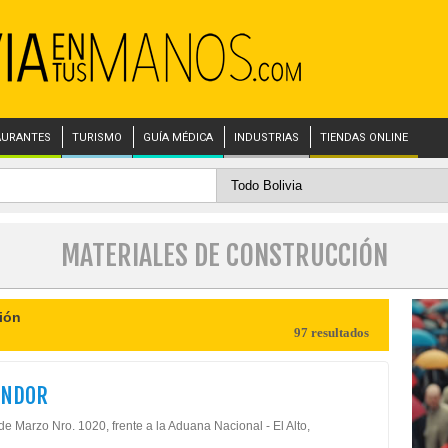
AURANTES
TURISMO
GUÍA MÉDICA
INDUSTRIAS
TIENDAS ONLINE
MATERIALES DE CONSTRUCCIÓN
ión
97 resultados
ONDOR
de Marzo Nro. 1020, frente a la Aduana Nacional - El Alto,