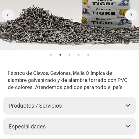
Fábrica de
,
,
de
Clavos
Gaviones
Malla Olímpica
alambre galvanizado y de alambre forrado con PVC
de colores. Atendemos pedidos para todo el país.
Productos / Servicios
»
Clavos
en todas las medidas
Especialidades
»
Clavos
de calamina
» Mallas de Gallinero