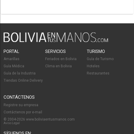
PORTAL
SERVICIOS
TURISMO
Amarillas
Feriados en Bolivia
Guía de Turismo
Guía Médica
Clima en Bolivia
Hoteles
Guía de la Industria
Restaurantes
Tiendas Online Delivery
CONTÁCTENOS
Registre su empresa
Contáctenos por e-mail
© 2004-2026 www.boliviaentusmanos.com
Aviso Legal
SÍGUENOS EN: