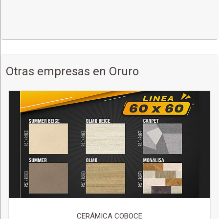
TARIJA,
c. Juan de Dios Paz Nro. 160 (Morros Blancos)
(591-4) 6636939
Más detalles
Otras empresas en Oruro
CERÁMICA COBOCE