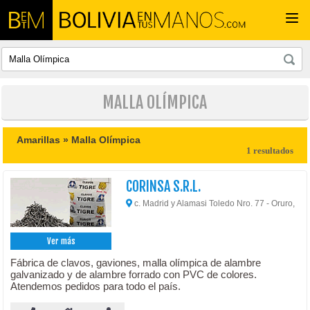
Togg
navi
MALLA OLÍMPICA
Amarillas »
Malla Olímpica
1 resultados
CORINSA S.R.L.
c. Madrid y Alamasi Toledo Nro. 77 - Oruro,
Ver más
Fábrica de clavos, gaviones, malla olímpica de alambre
galvanizado y de alambre forrado con PVC de colores.
Atendemos pedidos para todo el país.