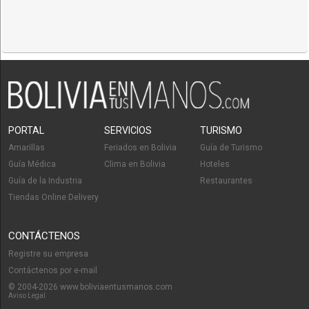
PORTAL
SERVICIOS
TURISMO
Amarillas
Feriados en Bolivia
Guía de Turismo
Guía Médica
Clima en Bolivia
Hoteles
Guía de la Industria
Restaurantes
Tiendas Online Delivery
CONTÁCTENOS
Registre su empresa
Contáctenos por e-mail
© 2004-2026 www.boliviaentusmanos.com
Aviso Legal